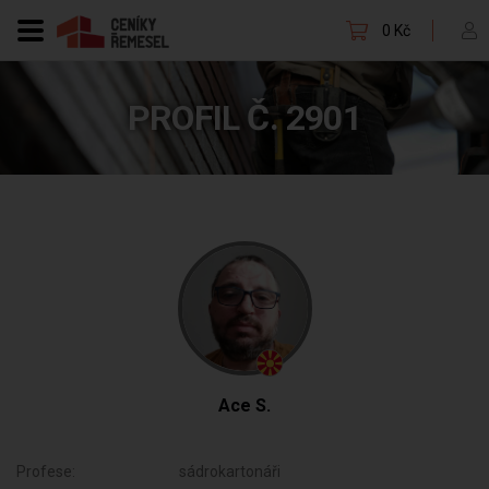
0 Kč
PROFIL Č. 2901
Ace S.
Profese:
sádrokartonáři