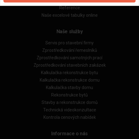
Obchodní podmínky (rozpočtování)
Reference
Naše excelové tabulky online
Naše služby
Servis pro stavební firmy
Zprostředkování řemeslníků
Zprostředkování samotných prací
Zprostředkování stavebních zakázek
Kalkulačka rekonstrukce bytu
Kalkulačka rekonstrukce domu
Kalkulačka stavby domu
Rekonstrukce bytů
Stavby a rekonstrukce domů
Technická videokonzultace
Kontrola cenových nabídek
Informace o nás