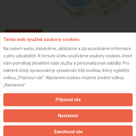
ZPĚT
Tento web využívá soubory cookies
Na našem webu získáváme, ukládáme a zpracováváme informace
o jeho uživatelích. K tomuto účelu využíváme soubory cookies, které
Aktualizováno z portálu ARES dne 01.01.2024 06:30:10
nám pomáhají zkvalitnit naše služby a personalizovat nabídky. Pro
některé účely zpracování je vyžadován Váš souhlas, který vyjádříte
volbou „Přijmout vše“. Nastavení cookies můžete změnit volbou
„Nastavení“.
Důležité informace
Přijmout vše
Naše firmy a řemeslníci
Zpracování a ochrana osobních údajů
Nastavení
Zásady pro používání souborů cookie
Obchodní podmínky (zprostředkování)
Zamítnout vše