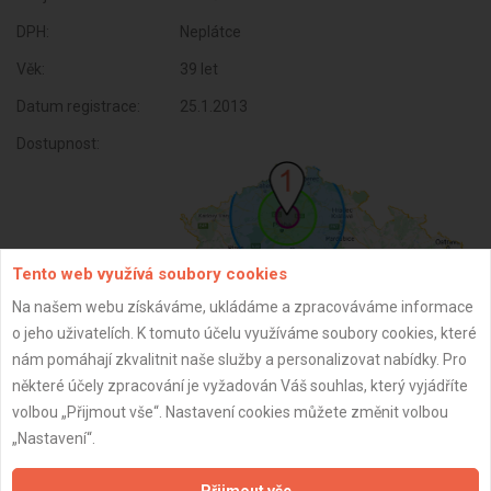
DPH:
Neplátce
Věk:
39 let
Datum registrace:
25.1.2013
Dostupnost:
Tento web využívá soubory cookies
Na našem webu získáváme, ukládáme a zpracováváme informace
o jeho uživatelích. K tomuto účelu využíváme soubory cookies, které
nám pomáhají zkvalitnit naše služby a personalizovat nabídky. Pro
některé účely zpracování je vyžadován Váš souhlas, který vyjádříte
ZPĚT
volbou „Přijmout vše“. Nastavení cookies můžete změnit volbou
„Nastavení“.
Aktualizováno z portálu ARES dne 02.12.2024 21:30:11