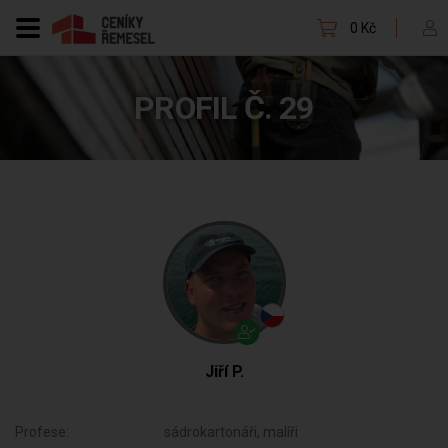
0 Kč
PROFIL Č. 29
Jiří P.
Profese:
sádrokartonáři, malíři