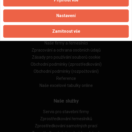
Přijmout vše
Nastavení
Zamítnout vše
Důležité informace
Naše firmy a řemeslníci
Zpracování a ochrana osobních údajů
Zásady pro používání souborů cookie
Obchodní podmínky (zprostředkování)
Obchodní podmínky (rozpočtování)
Reference
Naše excelové tabulky online
Naše služby
Servis pro stavební firmy
Zprostředkování řemeslníků
Zprostředkování samotných prací