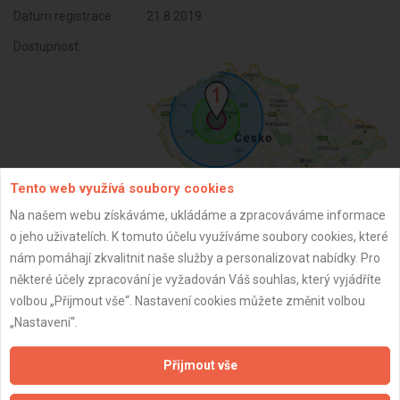
Datum registrace:
21.8.2019
Dostupnost:
Tento web využívá soubory cookies
Na našem webu získáváme, ukládáme a zpracováváme informace
o jeho uživatelích. K tomuto účelu využíváme soubory cookies, které
ZPĚT
nám pomáhají zkvalitnit naše služby a personalizovat nabídky. Pro
některé účely zpracování je vyžadován Váš souhlas, který vyjádříte
volbou „Přijmout vše“. Nastavení cookies můžete změnit volbou
Aktualizováno z portálu ARES dne 03.12.2025 04:15:01
„Nastavení“.
Přijmout vše