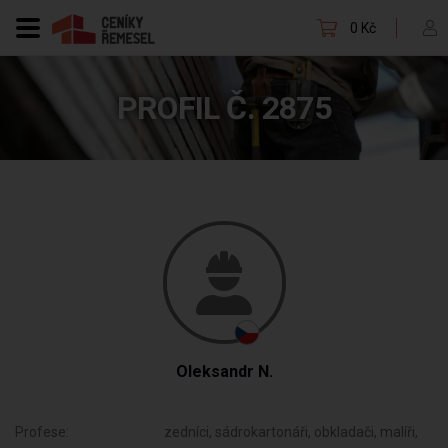
0 Kč
PROFIL Č. 2875
Oleksandr N.
Profese:
zedníci, sádrokartonáři, obkladači, malíři,