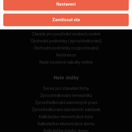
Nastavení
Důležité informace
Zamítnout vše
Naše firmy a řemeslníci
Zpracování a ochrana osobních údajů
Zásady pro používání souborů cookie
Obchodní podmínky (zprostředkování)
Obchodní podmínky (rozpočtování)
Reference
Naše excelové tabulky online
Naše služby
Servis pro stavební firmy
Zprostředkování řemeslníků
Zprostředkování samotných prací
Zprostředkování stavebních zakázek
Kalkulačka rekonstrukce bytu
Kalkulačka rekonstrukce domu
Kalkulačka stavby domu