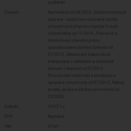
podlaháři
Živnosti:
Kamnářství od 08/2016 , Silniční motorová
doprava - osobní provozovaná vozidly
určenými pro přepravu nejvýše 9 osob
včetně řidiče od 11/2016 , Přípravné a
dokončovací stavební práce,
specializované stavební činnosti od
07/2013 , Skladování, balení zboží,
manipulace s nákladem a technické
činnosti v dopravě od 07/2013 ,
Provozování vodovodů a kanalizací a
úprava a rozvod vody od 07/2013 , Nákup,
prodej, správa a údržba nemovitostí od
03/2020
Subjekt:
OSVČ f.o.
DPH:
Neplátce
Věk:
47 let