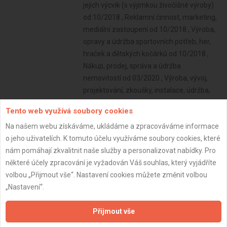
jejich výcvik (s výjimkou živočišné výroby)
od 10/2018 , Reklamní činnost, marketing,
mediální zastoupení od 10/2018 , Výroba,
opravy a údržba sportovních potřeb, her,
hraček a dětských kočárků od 10/2018 ,
Nákup, prodej, správa a údržba
nemovitostí od 03/2020 , Výroba, vývoj,
projektování, zkoušky, instalace, údržba,
opravy, modifikace a konstrukční změny
Tento web využívá soubory cookies
letadel, motorů letadel, vrtulí, letadlových
Na našem webu získáváme, ukládáme a zpracováváme informace
částí a zařízení a leteckých pozemních
o jeho uživatelích. K tomuto účelu využíváme soubory cookies, které
zařízení od 09/2020 , Výroba drážních
nám pomáhají zkvalitnit naše služby a personalizovat nabídky. Pro
hnacích vozidel a drážních vozidel na
některé účely zpracování je vyžadován Váš souhlas, který vyjádříte
dráze tramvajové, trolejbusové a lanové a
volbou „Přijmout vše“. Nastavení cookies můžete změnit volbou
železničního parku od 09/2020
„Nastavení“.
Subjekt:
OSVČ
DPH:
Neplátce
Přijmout vše