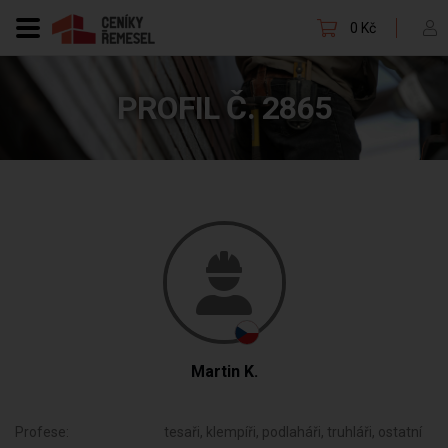
0 Kč
PROFIL Č. 2865
Martin K.
Profese:
tesaři, klempíři, podlaháři, truhláři, ostatní