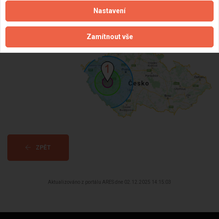
Věk:
36 let
Nastavení
Datum registrace:
2.8.2019
Dostupnost:
Zamítnout vše
ZPĚT
Aktualizováno z portálu ARES dne 02.12.2025 14:15:03