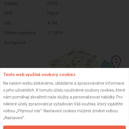
Subjekt:
OSVČ
DPH:
Plátce
Věk:
47 let
Datum registrace:
1.7.2019
Dostupnost:
Tento web využívá soubory cookies
Na našem webu získáváme, ukládáme a zpracováváme informace
o jeho uživatelích. K tomuto účelu využíváme soubory cookies, které
nám pomáhají zkvalitnit naše služby a personalizovat nabídky. Pro
některé účely zpracování je vyžadován Váš souhlas, který vyjádříte
ZPĚT
volbou „Přijmout vše“. Nastavení cookies můžete změnit volbou
„Nastavení“.