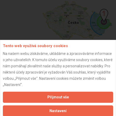
Tento web využívá soubory cookies
Na našem webu získáváme, ukládáme a zpracováváme informace
ZPĚT
o jeho uživatelích. K tomuto účelu využíváme soubory cookies, které
nám pomáhají zkvalitnit naše služby a personalizovat nabídky. Pro
některé účely zpracování je vyžadován Váš souhlas, který vyjádříte
Aktualizováno z portálu ARES dne 02.12.2024 18:00:12
volbou „Přijmout vše“. Nastavení cookies můžete změnit volbou
„Nastavení“.
Přijmout vše
Důležité informace
Nastavení