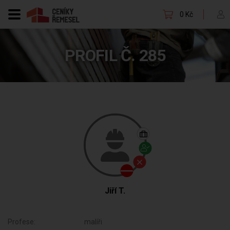
0 Kč
PROFIL Č. 285
Jiří T.
Profese:
malíři