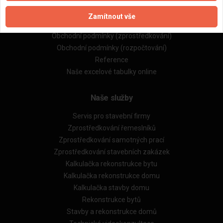
Naše firmy a řemeslníci
Zpracování a ochrana osobních údajů
Zamítnout vše
Zásady pro používání souborů cookie
Obchodní podmínky (zprostředkování)
Obchodní podmínky (rozpočtování)
Reference
Naše excelové tabulky online
Naše služby
Servis pro stavební firmy
Zprostředkování řemeslníků
Zprostředkování samotných prací
Zprostředkování stavebních zakázek
Kalkulačka rekonstrukce bytu
Kalkulačka rekonstrukce domu
Kalkulačka stavby domu
Rekonstrukce bytů
Stavby a rekonstrukce domů