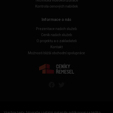
Technická videokonzultace
Kontrola cenových nabídek
Informace o nás
Prezentace našich služeb
Ceník našich služeb
O projektu a o zakladateli
Kontakt
Možnosti bližší obchodní spolupráce
Všechny texty, fotografie i ostatní materiály publikované na těchto