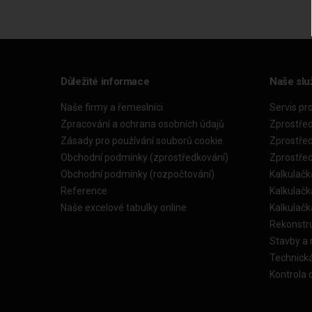
Důležité informace
Naše slu
Naše firmy a řemeslníci
Servis pr
Zpracování a ochrana osobních údajů
Zprostře
Zásady pro používání souborů cookie
Zprostře
Obchodní podmínky (zprostředkování)
Zprostře
Obchodní podmínky (rozpočtování)
Kalkulačk
Reference
Kalkulač
Naše excelové tabulky online
Kalkulač
Rekonstr
Stavby a
Technick
Kontrola 