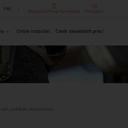
0 Kč
Registrace firmy/řemeslníka
Přihlášení
ky
Online rozpočet
Ceník stavebních prací
 malíři, podlaháři, demontážníci