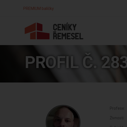
PREMIUM balíčky
PROFIL Č. 28
Profese:
Živnosti: