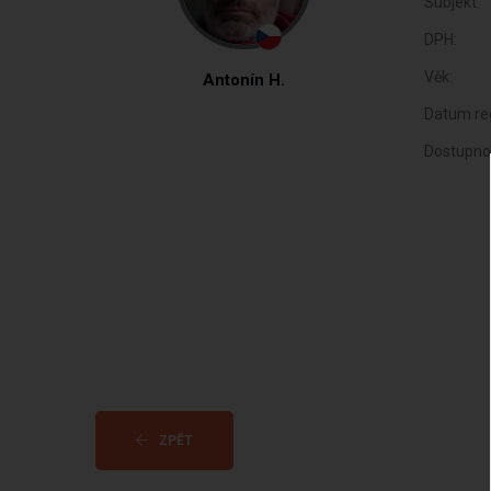
Subjekt:
DPH:
Věk:
Antonín H.
Datum reg
Dostupno
ZPĚT