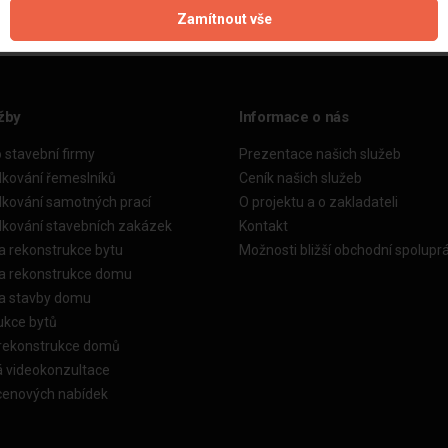
Zamítnout vše
žby
Informace o nás
o stavební firmy
Prezentace našich služeb
dkování řemeslníků
Ceník našich služeb
dkování samotných prací
O projektu a o zakladateli
dkování stavebních zakázek
Kontakt
a rekonstrukce bytu
Možnosti bližší obchodní spolupr
ka rekonstrukce domu
ka stavby domu
ukce bytů
 rekonstrukce domů
á videokonzultace
cenových nabídek