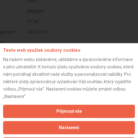
OSVČ
Neplátce
51 let
istrace:
14.5.2019
st:
Tento web využívá soubory cookies
Na našem webu získáváme, ukládáme a zpracováváme informace
o jeho uživatelích. K tomuto účelu využíváme soubory cookies, které
nám pomáhají zkvalitnit naše služby a personalizovat nabídky. Pro
některé účely zpracování je vyžadován Váš souhlas, který vyjádříte
volbou „Přijmout vše“. Nastavení cookies můžete změnit volbou
„Nastavení“.
Přijmout vše
Aktualizováno z portálu ARES dne 01.12.2025 03:30:03
Nastavení