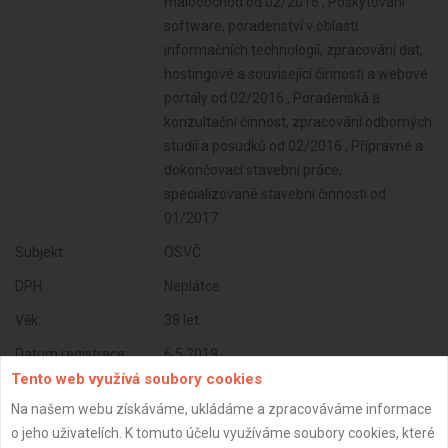
maloobchod od 02/2016 , Poskytování
software, poradenství v oblasti
informačních technologií, zpracování dat,
hostingové a související činnosti a webové
portály od 02/2016 , Poradenská a
konzultační činnost, zpracování odborných
studií a posudků od 02/2016 , Přípravné a
dokončovací stavební práce,
specializované stavební činnosti od
01/2017
Subjekt:
OSVČ
DPH:
Neplátce
Věk:
38 let
Datum registrace:
6.5.2019
Tento web využívá soubory cookies
Dostupnost:
Na našem webu získáváme, ukládáme a zpracováváme informace
o jeho uživatelích. K tomuto účelu využíváme soubory cookies, které