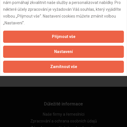
nám pomáhají zkvalitnit naše služby a personalizovat nabídky. Pro
některé účely zpracování je vyžadován Váš souhlas, který vyjádříte
volbou „Přijmout vše“. Nastavení cookies můžete změnit volbou
„Nastavení“.
Přijmout vše
ZPĚT
Nastavení
Zamítnout vše
Aktualizováno z portálu ARES dne 01.12.2025 02:30:02
Důležité informace
Naše firmy a řemeslníci
Zpracování a ochrana osobních údajů