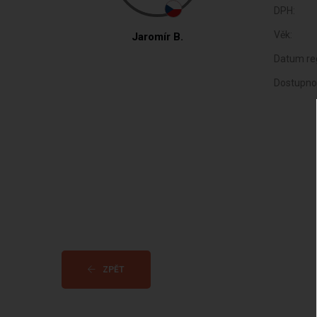
DPH:
Věk:
Jaromír B.
Datum reg
Dostupno
ZPĚT