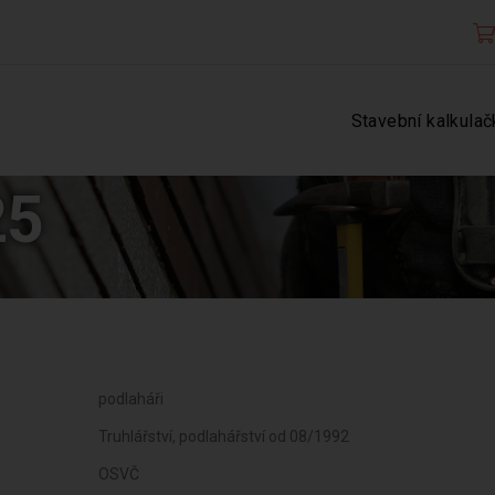
Stavební kalkulač
25
podlaháři
Truhlářství, podlahářství od 08/1992
OSVČ