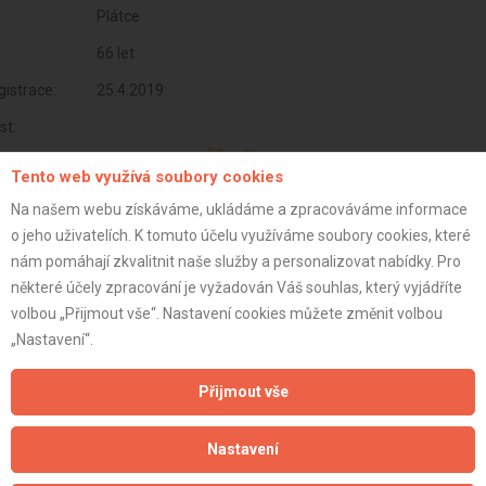
Plátce
66 let
istrace:
25.4.2019
st:
Tento web využívá soubory cookies
Na našem webu získáváme, ukládáme a zpracováváme informace
o jeho uživatelích. K tomuto účelu využíváme soubory cookies, které
nám pomáhají zkvalitnit naše služby a personalizovat nabídky. Pro
některé účely zpracování je vyžadován Váš souhlas, který vyjádříte
volbou „Přijmout vše“. Nastavení cookies můžete změnit volbou
„Nastavení“.
Přijmout vše
Aktualizováno z portálu ARES dne 02.12.2025 22:45:01
Nastavení