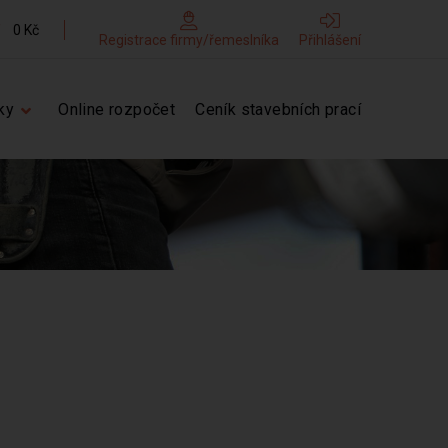
0 Kč
Registrace firmy/řemeslníka
Přihlášení
ky
Online rozpočet
Ceník stavebních prací