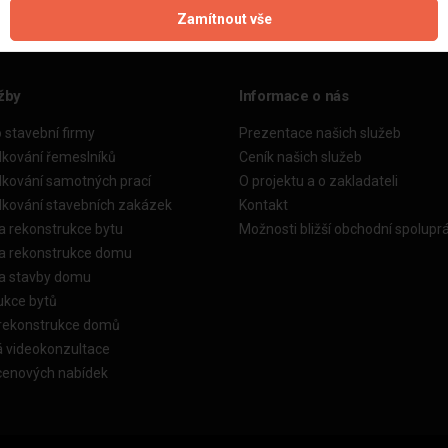
Zamítnout vše
žby
Informace o nás
o stavební firmy
Prezentace našich služeb
dkování řemeslníků
Ceník našich služeb
dkování samotných prací
O projektu a o zakladateli
dkování stavebních zakázek
Kontakt
a rekonstrukce bytu
Možnosti bližší obchodní spolupr
ka rekonstrukce domu
ka stavby domu
ukce bytů
 rekonstrukce domů
á videokonzultace
cenových nabídek