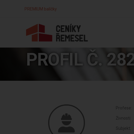
PREMIUM balíčky
PROFIL Č. 28
Profese:
Živnosti:
Subjekt: