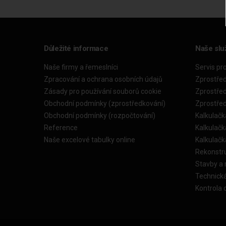
Důležité informace
Naše slu
Naše firmy a řemeslníci
Servis pr
Zpracování a ochrana osobních údajů
Zprostře
Zásady pro používání souborů cookie
Zprostře
Obchodní podmínky (zprostředkování)
Zprostře
Obchodní podmínky (rozpočtování)
Kalkulačk
Reference
Kalkulač
Naše excelové tabulky online
Kalkulač
Rekonstr
Stavby a
Technick
Kontrola 