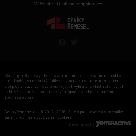
Možnosti bližší obchodní spolupráce
Všechny texty, fotografie i ostatní materiály publikované na těchto
stránkách jsou autorským dílem a v souladu s platnými právními
předpisy si autor vyhrazuje právo jejich výlučného vlastnictví. Jejich
další šíření, modifikace, publikování apod. podléhá písemnému
souhlasu autora.
CenikyRemesel.cz
© 2012 - 2026
Servis pro stavaře a stavebníky
Změnit souhlas s používáním cookies
Developed by