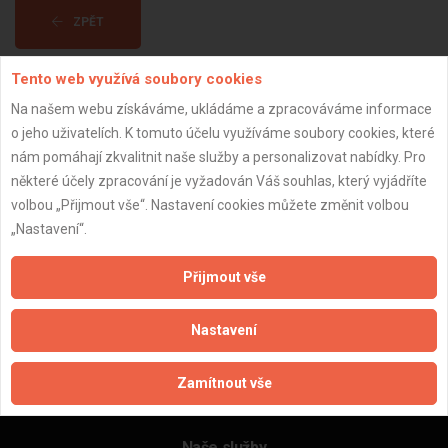
ZPĚT
Tento web využívá soubory cookies
Aktualizováno z portálu ARES dne 29.12.2023 21:15:12
Na našem webu získáváme, ukládáme a zpracováváme informace
o jeho uživatelích. K tomuto účelu využíváme soubory cookies, které
nám pomáhají zkvalitnit naše služby a personalizovat nabídky. Pro
některé účely zpracování je vyžadován Váš souhlas, který vyjádříte
volbou „Přijmout vše“. Nastavení cookies můžete změnit volbou
Důležité informace
„Nastavení“.
Naše firmy a řemeslníci
Zpracování a ochrana osobních údajů
Přijmout vše
Zásady pro používání souborů cookie
Obchodní podmínky (zprostředkování)
Nastavení
Obchodní podmínky (rozpočtování)
Reference
Zamítnout vše
Naše excelové tabulky online
Naše služby