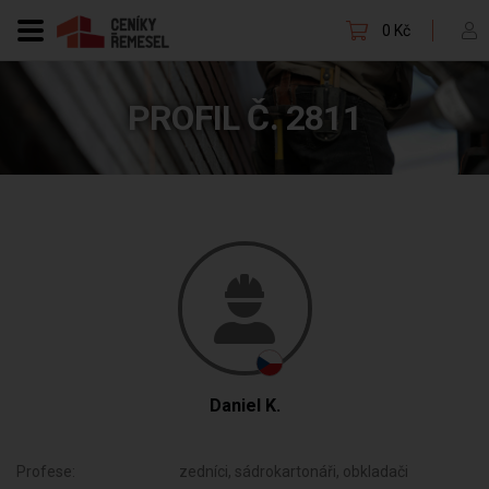
0 Kč
PROFIL Č. 2811
Daniel K.
Profese:
zedníci, sádrokartonáři, obkladači