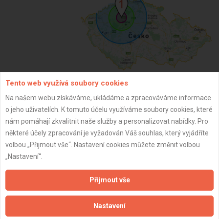
Tento web využívá soubory cookies
Na našem webu získáváme, ukládáme a zpracováváme informace
ZPĚT
o jeho uživatelích. K tomuto účelu využíváme soubory cookies, které
nám pomáhají zkvalitnit naše služby a personalizovat nabídky. Pro
některé účely zpracování je vyžadován Váš souhlas, který vyjádříte
Aktualizováno z portálu ARES dne 02.12.2024 17:45:06
volbou „Přijmout vše“. Nastavení cookies můžete změnit volbou
„Nastavení“.
Přijmout vše
Důležité informace
Nastavení
Naše firmy a řemeslníci