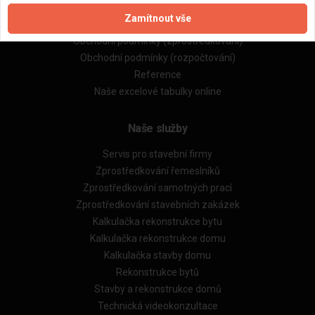
Zpracování a ochrana osobních údajů
Zamítnout vše
Zásady pro používání souborů cookie
Obchodní podmínky (zprostředkování)
Obchodní podmínky (rozpočtování)
Reference
Naše excelové tabulky online
Naše služby
Servis pro stavební firmy
Zprostředkování řemeslníků
Zprostředkování samotných prací
Zprostředkování stavebních zakázek
Kalkulačka rekonstrukce bytu
Kalkulačka rekonstrukce domu
Kalkulačka stavby domu
Rekonstrukce bytů
Stavby a rekonstrukce domů
Technická videokonzultace