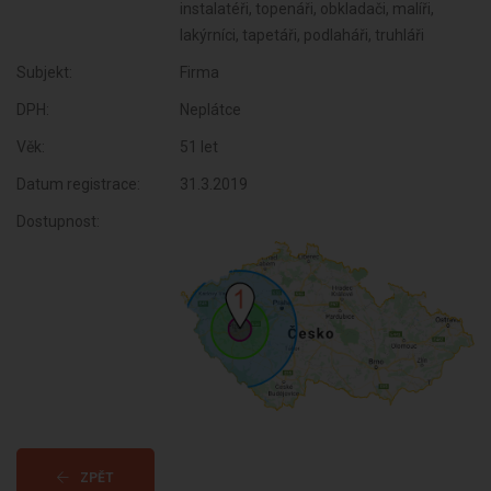
instalatéři, topenáři, obkladači, malíři,
lakýrníci, tapetáři, podlaháři, truhláři
Subjekt:
Firma
DPH:
Neplátce
Věk:
51 let
Datum registrace:
31.3.2019
Dostupnost:
ZPĚT