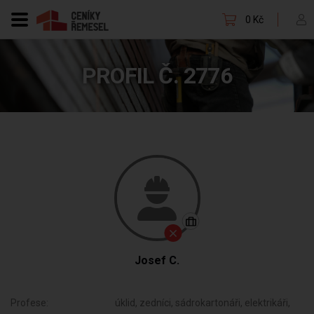
0 Kč
PROFIL Č. 2776
Josef C.
Profese:
úklid, zedníci, sádrokartonáři, elektrikáři,