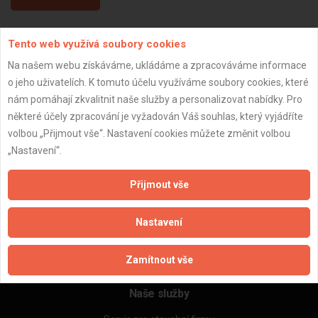
Tento web využívá soubory cookies
Aktualizováno z portálu ARES dne 04.01.2024 16:15:07
Na našem webu získáváme, ukládáme a zpracováváme informace
o jeho uživatelích. K tomuto účelu využíváme soubory cookies, které
nám pomáhají zkvalitnit naše služby a personalizovat nabídky. Pro
některé účely zpracování je vyžadován Váš souhlas, který vyjádříte
Důležité informace
volbou „Přijmout vše“. Nastavení cookies můžete změnit volbou
„Nastavení“.
Naše firmy a řemeslníci
Zpracování a ochrana osobních údajů
Přijmout vše
Zásady pro používání souborů cookie
Obchodní podmínky (zprostředkování)
Nastavení
Obchodní podmínky (rozpočtování)
Reference
Naše excelové tabulky online
Zamítnout vše
Naše služby