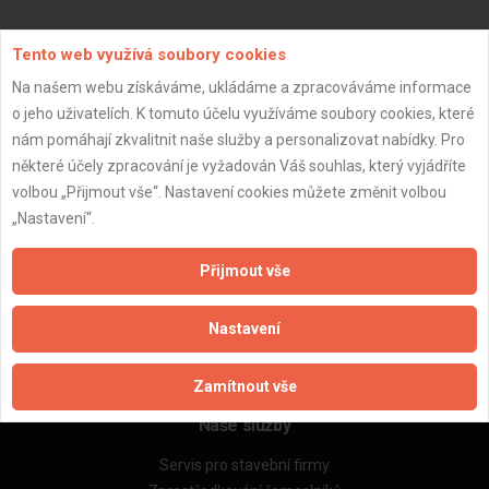
Aktualizováno z portálu ARES dne 04.01.2024 12:45:07
Tento web využívá soubory cookies
Na našem webu získáváme, ukládáme a zpracováváme informace
o jeho uživatelích. K tomuto účelu využíváme soubory cookies, které
nám pomáhají zkvalitnit naše služby a personalizovat nabídky. Pro
některé účely zpracování je vyžadován Váš souhlas, který vyjádříte
Důležité informace
volbou „Přijmout vše“. Nastavení cookies můžete změnit volbou
Naše firmy a řemeslníci
„Nastavení“.
Zpracování a ochrana osobních údajů
Zásady pro používání souborů cookie
Přijmout vše
Obchodní podmínky (zprostředkování)
Obchodní podmínky (rozpočtování)
Nastavení
Reference
Naše excelové tabulky online
Zamítnout vše
Naše služby
Servis pro stavební firmy