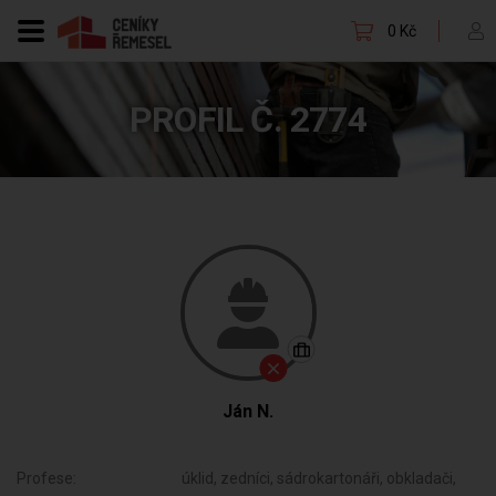
0 Kč
PROFIL Č. 2774
Ján N.
Profese:
úklid, zedníci, sádrokartonáři, obkladači,