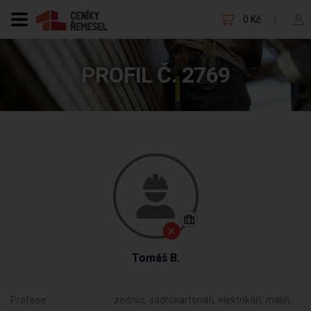
0 Kč
PROFIL Č. 2769
Tomáš B.
Profese:
zedníci, sádrokartonáři, elektrikáři, malíři,