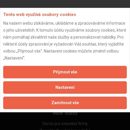
Aktualizováno z portálu ARES dne 04.01.2024 08:00:12
Tento web využívá soubory cookies
Na našem webu získáváme, ukládáme a zpracováváme informace
o jeho uživatelích. K tomuto účelu využíváme soubory cookies, které
nám pomáhají zkvalitnit naše služby a personalizovat nabídky. Pro
některé účely zpracování je vyžadován Váš souhlas, který vyjádříte
Důležité informace
volbou „Přijmout vše“. Nastavení cookies můžete změnit volbou
Naše firmy a řemeslníci
„Nastavení“.
Zpracování a ochrana osobních údajů
Zásady pro používání souborů cookie
Přijmout vše
Obchodní podmínky (zprostředkování)
Obchodní podmínky (rozpočtování)
Nastavení
Reference
Naše excelové tabulky online
Zamítnout vše
Naše služby
Servis pro stavební firmy