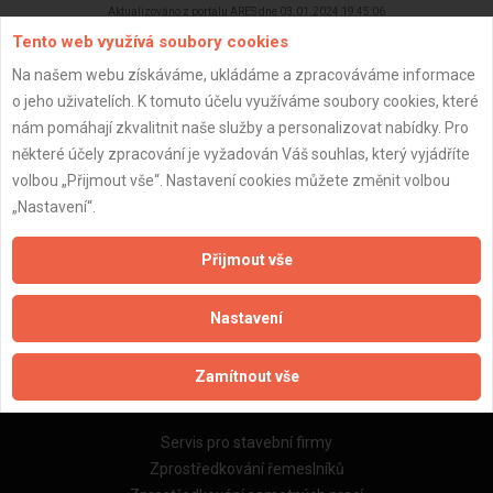
Aktualizováno z portálu ARES dne 03.01.2024 19:45:06
Tento web využívá soubory cookies
Na našem webu získáváme, ukládáme a zpracováváme informace
o jeho uživatelích. K tomuto účelu využíváme soubory cookies, které
nám pomáhají zkvalitnit naše služby a personalizovat nabídky. Pro
Důležité informace
některé účely zpracování je vyžadován Váš souhlas, který vyjádříte
volbou „Přijmout vše“. Nastavení cookies můžete změnit volbou
Naše firmy a řemeslníci
„Nastavení“.
Zpracování a ochrana osobních údajů
Zásady pro používání souborů cookie
Přijmout vše
Obchodní podmínky (zprostředkování)
Obchodní podmínky (rozpočtování)
Nastavení
Reference
Naše excelové tabulky online
Zamítnout vše
Naše služby
Servis pro stavební firmy
Zprostředkování řemeslníků