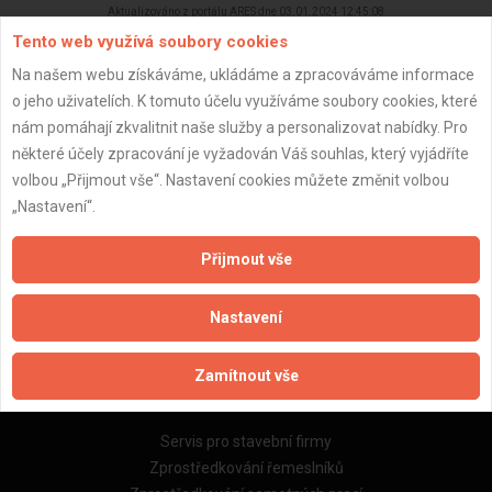
Aktualizováno z portálu ARES dne 03.01.2024 12:45:08
Tento web využívá soubory cookies
Na našem webu získáváme, ukládáme a zpracováváme informace
o jeho uživatelích. K tomuto účelu využíváme soubory cookies, které
nám pomáhají zkvalitnit naše služby a personalizovat nabídky. Pro
Důležité informace
některé účely zpracování je vyžadován Váš souhlas, který vyjádříte
volbou „Přijmout vše“. Nastavení cookies můžete změnit volbou
Naše firmy a řemeslníci
„Nastavení“.
Zpracování a ochrana osobních údajů
Zásady pro používání souborů cookie
Přijmout vše
Obchodní podmínky (zprostředkování)
Obchodní podmínky (rozpočtování)
Nastavení
Reference
Naše excelové tabulky online
Zamítnout vše
Naše služby
Servis pro stavební firmy
Zprostředkování řemeslníků