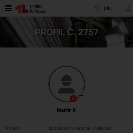
0 Kč
PROFIL Č. 2757
Martin P.
Profese:
zedníci, sádrokartonáři, obkladači