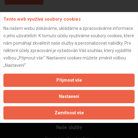
Tento web využívá soubory cookies
Aktualizováno z portálu ARES dne 03.01.2024 11:45:07
Na našem webu získáváme, ukládáme a zpracováváme informace
o jeho uživatelích. K tomuto účelu využíváme soubory cookies, které
nám pomáhají zkvalitnit naše služby a personalizovat nabídky. Pro
některé účely zpracování je vyžadován Váš souhlas, který vyjádříte
Důležité informace
volbou „Přijmout vše“. Nastavení cookies můžete změnit volbou
„Nastavení“.
Naše firmy a řemeslníci
Zpracování a ochrana osobních údajů
Přijmout vše
Zásady pro používání souborů cookie
Obchodní podmínky (zprostředkování)
Nastavení
Obchodní podmínky (rozpočtování)
Reference
Naše excelové tabulky online
Zamítnout vše
Naše služby