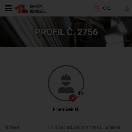
0 Kč
PROFIL Č. 2756
František H.
Profese:
úklid, zedníci, sádrokartonáři, instalatéři,