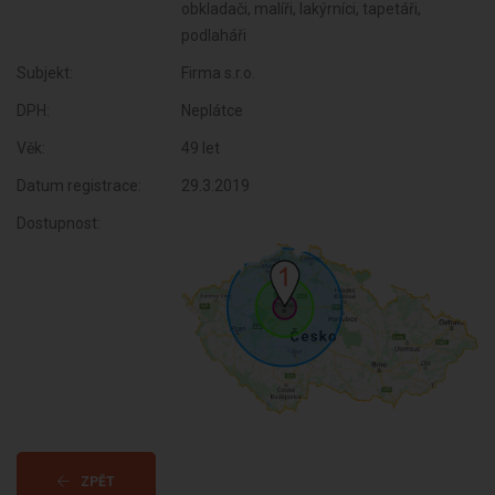
obkladači, malíři, lakýrníci, tapetáři,
podlaháři
Subjekt:
Firma s.r.o.
DPH:
Neplátce
Věk:
49 let
Datum registrace:
29.3.2019
Dostupnost:
ZPĚT