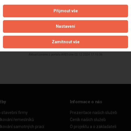
Přijmout vše
Nastavení
Zamítnout vše
Aktualizováno z portálu ARES dne 02.12.2024 17:15:06
žby
Informace o nás
o stavební firmy
Prezentace našich služeb
dkování řemeslníků
Ceník našich služeb
dkování samotných prací
O projektu a o zakladateli