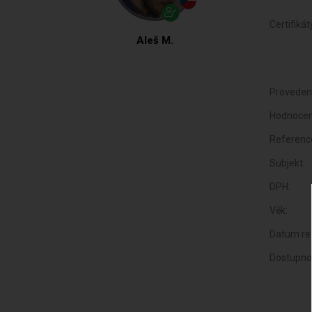
Certifikát
Aleš M.
Proveden
Hodnocen
Referenc
Subjekt:
DPH:
Věk:
Datum reg
Dostupno