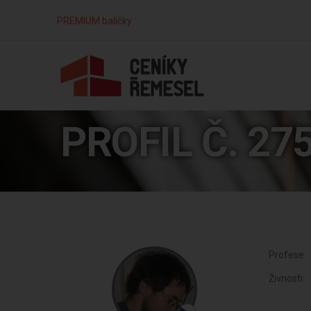
PREMIUM balíčky
PROFIL Č. 27
Profese:
Živnosti: