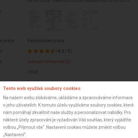
od 06/2002 , Velkoobchod a maloobchod od 03/2013
y:
é práce:
Elektrikářské práce
í:
(
4.2
/
5
)
e:
zobrazit reference (2)
OSVČ
Neplátce
Tento web využívá soubory cookies
50 let
Na našem webu získáváme, ukládáme a zpracováváme informace
istrace:
29.9.2014
o jeho uživatelích. K tomuto účelu využíváme soubory cookies, které
nám pomáhají zkvalitnit naše služby a personalizovat nabídky. Pro
st:
některé účely zpracování je vyžadován Váš souhlas, který vyjádříte
volbou „Přijmout vše“. Nastavení cookies můžete změnit volbou
„Nastavení“.