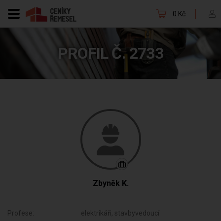
0 Kč
PROFIL Č. 2733
Zbyněk K.
Profese:
elektrikáři, stavbyvedoucí