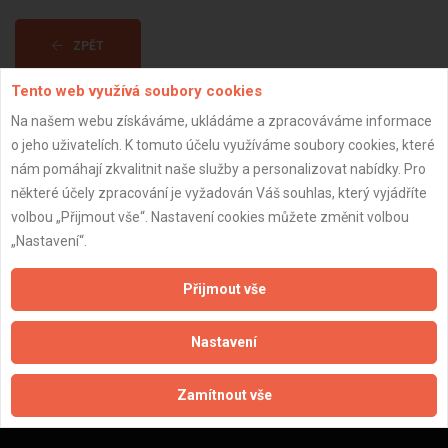
ZPĚT
Tento web využívá soubory cookies
Aktualizováno z portálu ARES dne 02.01.2024 11:00:17
Na našem webu získáváme, ukládáme a zpracováváme informace
o jeho uživatelích. K tomuto účelu využíváme soubory cookies, které
nám pomáhají zkvalitnit naše služby a personalizovat nabídky. Pro
některé účely zpracování je vyžadován Váš souhlas, který vyjádříte
volbou „Přijmout vše“. Nastavení cookies můžete změnit volbou
Důležité informace
„Nastavení“.
Naše firmy a řemeslníci
Přijmout vše
Zpracování a ochrana osobních údajů
Zásady pro používání souborů cookie
Nastavení
Obchodní podmínky (zprostředkování)
Obchodní podmínky (rozpočtování)
Zamítnout vše
Reference
Naše excelové tabulky online