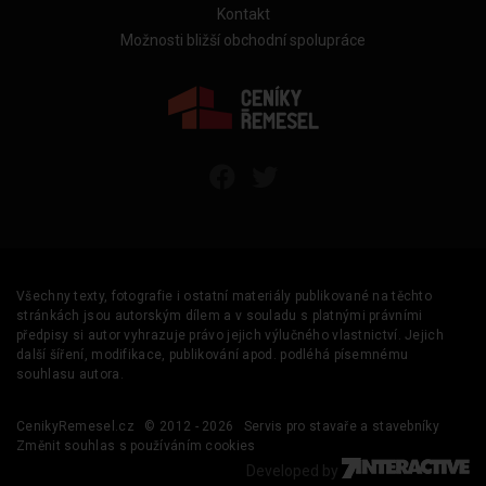
Kontakt
Možnosti bližší obchodní spolupráce
Všechny texty, fotografie i ostatní materiály publikované na těchto
stránkách jsou autorským dílem a v souladu s platnými právními
předpisy si autor vyhrazuje právo jejich výlučného vlastnictví. Jejich
další šíření, modifikace, publikování apod. podléhá písemnému
souhlasu autora.
CenikyRemesel.cz
© 2012 - 2026
Servis pro stavaře a stavebníky
Změnit souhlas s používáním cookies
Developed by