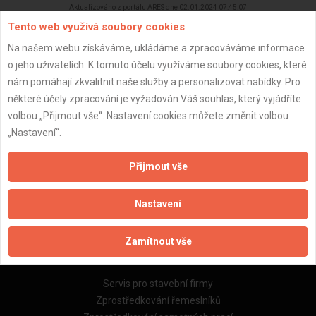
Aktualizováno z portálu ARES dne 02.01.2024 07:45:07
Tento web využívá soubory cookies
Na našem webu získáváme, ukládáme a zpracováváme informace
o jeho uživatelích. K tomuto účelu využíváme soubory cookies, které
nám pomáhají zkvalitnit naše služby a personalizovat nabídky. Pro
Důležité informace
některé účely zpracování je vyžadován Váš souhlas, který vyjádříte
volbou „Přijmout vše“. Nastavení cookies můžete změnit volbou
Naše firmy a řemeslníci
„Nastavení“.
Zpracování a ochrana osobních údajů
Zásady pro používání souborů cookie
Přijmout vše
Obchodní podmínky (zprostředkování)
Obchodní podmínky (rozpočtování)
Nastavení
Reference
Naše excelové tabulky online
Zamítnout vše
Naše služby
Servis pro stavební firmy
Zprostředkování řemeslníků