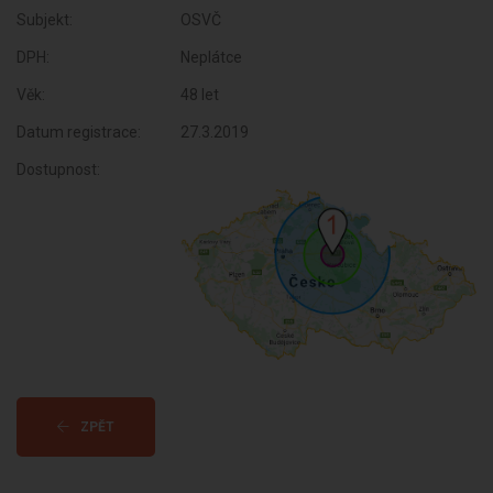
Subjekt:
OSVČ
DPH:
Neplátce
Věk:
48 let
Datum registrace:
27.3.2019
Dostupnost:
ZPĚT