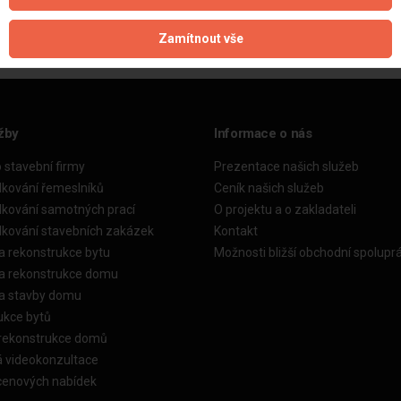
Zamítnout vše
žby
Informace o nás
o stavební firmy
Prezentace našich služeb
dkování řemeslníků
Ceník našich služeb
dkování samotných prací
O projektu a o zakladateli
dkování stavebních zakázek
Kontakt
a rekonstrukce bytu
Možnosti bližší obchodní spolupr
ka rekonstrukce domu
ka stavby domu
ukce bytů
 rekonstrukce domů
á videokonzultace
cenových nabídek