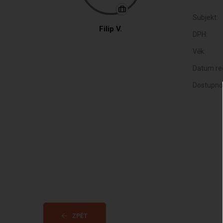
Subjekt:
Filip V.
DPH:
Věk:
Datum reg
Dostupno
ZPĚT