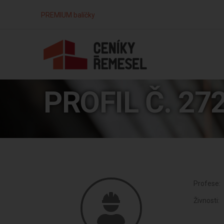
PREMIUM balíčky
PROFIL Č. 27
Profese:
Živnosti: