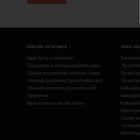
Důležité informace
Naše slu
Naše firmy a řemeslníci
Servis pr
Zpracování a ochrana osobních údajů
Zprostře
Zásady pro používání souborů cookie
Zprostře
Obchodní podmínky (zprostředkování)
Zprostře
Obchodní podmínky (rozpočtování)
Kalkulačk
Reference
Kalkulač
Naše excelové tabulky online
Kalkulač
Rekonstr
Stavby a
Technick
Kontrola 