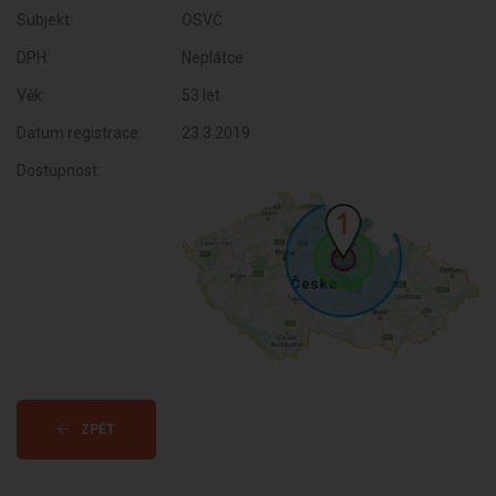
Subjekt:
OSVČ
DPH:
Neplátce
Věk:
53 let
Datum registrace:
23.3.2019
Dostupnost:
ZPĚT