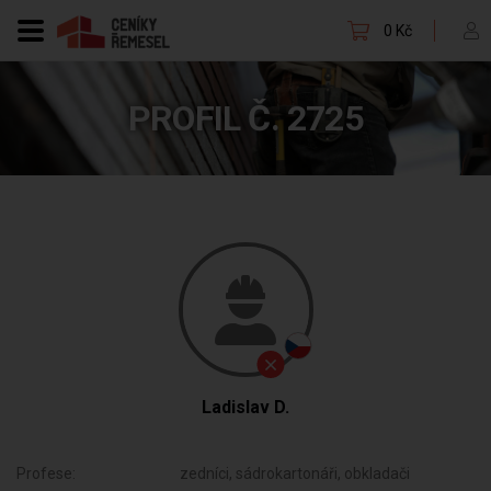
0 Kč
PROFIL Č. 2725
Ladislav D.
Profese:
zedníci, sádrokartonáři, obkladači