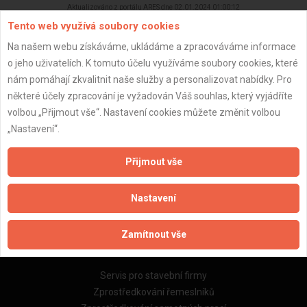
Aktualizováno z portálu ARES dne 02.01.2024 01:00:12
Tento web využívá soubory cookies
Na našem webu získáváme, ukládáme a zpracováváme informace
o jeho uživatelích. K tomuto účelu využíváme soubory cookies, které
nám pomáhají zkvalitnit naše služby a personalizovat nabídky. Pro
Důležité informace
některé účely zpracování je vyžadován Váš souhlas, který vyjádříte
volbou „Přijmout vše“. Nastavení cookies můžete změnit volbou
Naše firmy a řemeslníci
„Nastavení“.
Zpracování a ochrana osobních údajů
Zásady pro používání souborů cookie
Přijmout vše
Obchodní podmínky (zprostředkování)
Obchodní podmínky (rozpočtování)
Nastavení
Reference
Naše excelové tabulky online
Zamítnout vše
Naše služby
Servis pro stavební firmy
Zprostředkování řemeslníků