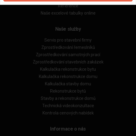
Reference
Naše excelové tabulky online
Naše služby
Servis pro stavební firmy
Zprostředkování řemeslníků
Zprostředkování samotných prací
Zprostředkování stavebních zakázek
Kalkulačka rekonstrukce bytu
Kalkulačka rekonstrukce domu
Kalkulačka stavby domu
Rekonstrukce bytů
Stavby a rekonstrukce domů
Technická videokonzultace
Kontrola cenových nabídek
Informace o nás