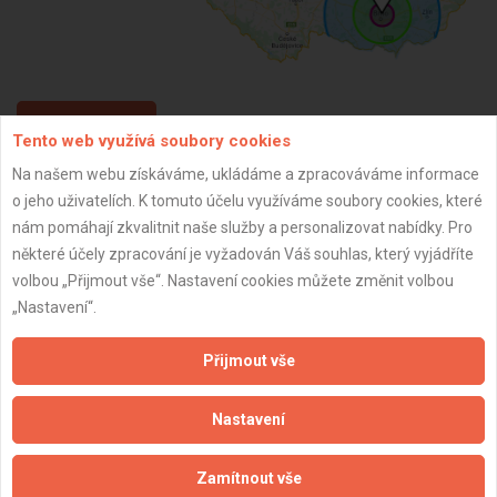
ZPĚT
Tento web využívá soubory cookies
Na našem webu získáváme, ukládáme a zpracováváme informace
o jeho uživatelích. K tomuto účelu využíváme soubory cookies, které
Aktualizováno z portálu ARES dne 31.12.2023 16:45:09
nám pomáhají zkvalitnit naše služby a personalizovat nabídky. Pro
některé účely zpracování je vyžadován Váš souhlas, který vyjádříte
volbou „Přijmout vše“. Nastavení cookies můžete změnit volbou
„Nastavení“.
Důležité informace
Přijmout vše
Naše firmy a řemeslníci
Zpracování a ochrana osobních údajů
Nastavení
Zásady pro používání souborů cookie
Obchodní podmínky (zprostředkování)
Zamítnout vše
Obchodní podmínky (rozpočtování)