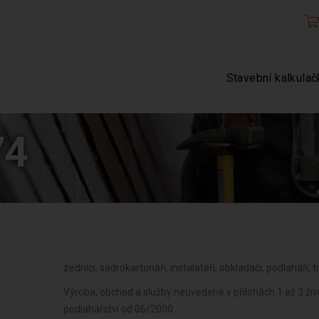
Stavební kalkulač
74
zedníci, sádrokartonáři, instalatéři, obkladači, podlaháři, t
Výroba, obchod a služby neuvedené v přílohách 1 až 3 ži
podlahářství od 06/2000