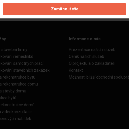
Zamítnout vše
žby
Informace o nás
o stavební firmy
Prezentace našich služeb
dkování řemeslníků
Ceník našich služeb
dkování samotných prací
O projektu a o zakladateli
dkování stavebních zakázek
Kontakt
a rekonstrukce bytu
Možnosti bližší obchodní spolupr
ka rekonstrukce domu
ka stavby domu
ukce bytů
 rekonstrukce domů
á videokonzultace
cenových nabídek