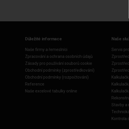
Důležité informace
Naše slu
Naše firmy a řemeslníci
Servis pr
Zpracování a ochrana osobních údajů
Zprostře
Zásady pro používání souborů cookie
Zprostře
Obchodní podmínky (zprostředkování)
Zprostře
Obchodní podmínky (rozpočtování)
Kalkulačk
Reference
Kalkulač
Naše excelové tabulky online
Kalkulač
Rekonstr
Stavby a
Technick
Kontrola 