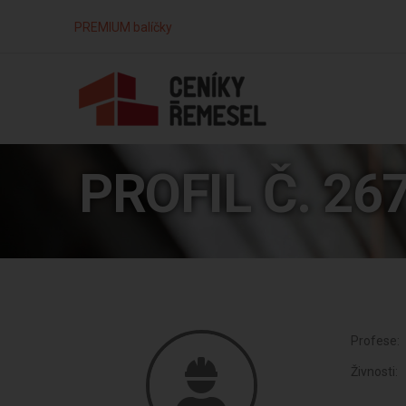
PREMIUM balíčky
PROFIL Č. 26
Profese:
Živnosti: