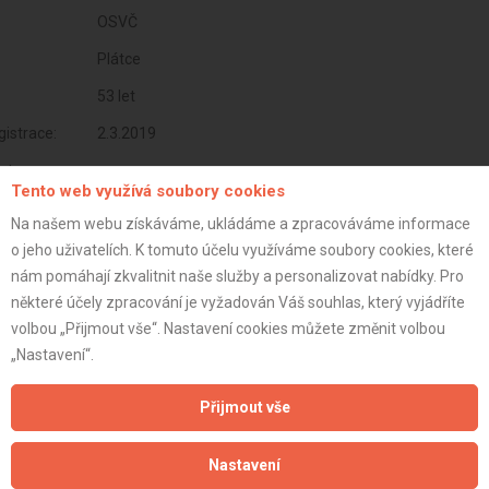
OSVČ
Plátce
53 let
istrace:
2.3.2019
st:
Tento web využívá soubory cookies
Na našem webu získáváme, ukládáme a zpracováváme informace
o jeho uživatelích. K tomuto účelu využíváme soubory cookies, které
nám pomáhají zkvalitnit naše služby a personalizovat nabídky. Pro
některé účely zpracování je vyžadován Váš souhlas, který vyjádříte
volbou „Přijmout vše“. Nastavení cookies můžete změnit volbou
„Nastavení“.
Přijmout vše
Aktualizováno z portálu ARES dne 30.12.2023 07:30:09
Nastavení