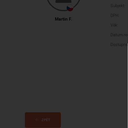
Subjekt:
DPH:
Martin F.
Věk:
Datum reg
Dostupno
ZPĚT