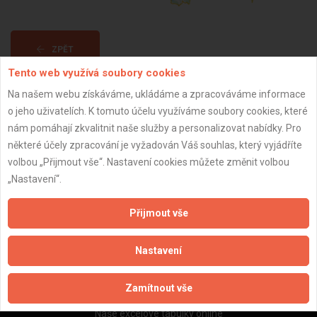
ZPĚT
Tento web využívá soubory cookies
Na našem webu získáváme, ukládáme a zpracováváme informace
Aktualizováno z portálu ARES dne 30.12.2023 06:45:06
o jeho uživatelích. K tomuto účelu využíváme soubory cookies, které
nám pomáhají zkvalitnit naše služby a personalizovat nabídky. Pro
některé účely zpracování je vyžadován Váš souhlas, který vyjádříte
volbou „Přijmout vše“. Nastavení cookies můžete změnit volbou
„Nastavení“.
Důležité informace
Naše firmy a řemeslníci
Přijmout vše
Zpracování a ochrana osobních údajů
Zásady pro používání souborů cookie
Nastavení
Obchodní podmínky (zprostředkování)
Obchodní podmínky (rozpočtování)
Zamítnout vše
Reference
Naše excelové tabulky online