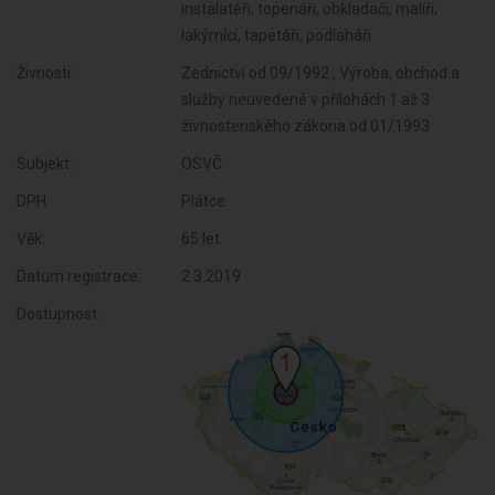
instalatéři, topenáři, obkladači, malíři,
lakýrníci, tapetáři, podlaháři
Živnosti:
Zednictví od 09/1992 , Výroba, obchod a
služby neuvedené v přílohách 1 až 3
živnostenského zákona od 01/1993
Subjekt:
OSVČ
DPH:
Plátce
Věk:
65 let
Datum registrace:
2.3.2019
Dostupnost: