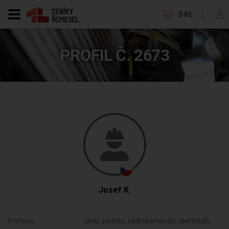
0 Kč
PROFIL Č. 2673
Josef K.
Profese:
úklid, zedníci, sádrokartonáři, elektrikáři,