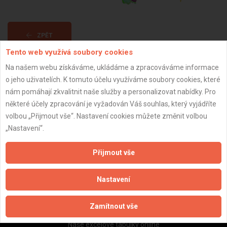
ZPĚT
Tento web využívá soubory cookies
Na našem webu získáváme, ukládáme a zpracováváme informace
Aktualizováno z portálu ARES dne 29.12.2023 09:30:11
o jeho uživatelích. K tomuto účelu využíváme soubory cookies, které
nám pomáhají zkvalitnit naše služby a personalizovat nabídky. Pro
některé účely zpracování je vyžadován Váš souhlas, který vyjádříte
volbou „Přijmout vše“. Nastavení cookies můžete změnit volbou
„Nastavení“.
Důležité informace
Naše firmy a řemeslníci
Přijmout vše
Zpracování a ochrana osobních údajů
Zásady pro používání souborů cookie
Nastavení
Obchodní podmínky (zprostředkování)
Obchodní podmínky (rozpočtování)
Zamítnout vše
Reference
Naše excelové tabulky online