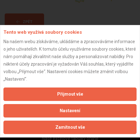
ZPĚT
Tento web využívá soubory cookies
Na našem webu získáváme, ukládáme a zpracováváme informace
Aktualizováno z portálu ARES dne 04.12.2025 07:45:03
o jeho uživatelích. K tomuto účelu využíváme soubory cookies, které
nám pomáhají zkvalitnit naše služby a personalizovat nabídky. Pro
některé účely zpracování je vyžadován Váš souhlas, který vyjádříte
volbou „Přijmout vše“. Nastavení cookies můžete změnit volbou
„Nastavení“.
Důležité informace
Naše firmy a řemeslníci
Přijmout vše
Zpracování a ochrana osobních údajů
Zásady pro používání souborů cookie
Nastavení
Obchodní podmínky (zprostředkování)
Obchodní podmínky (rozpočtování)
Zamítnout vše
Reference
Naše excelové tabulky online