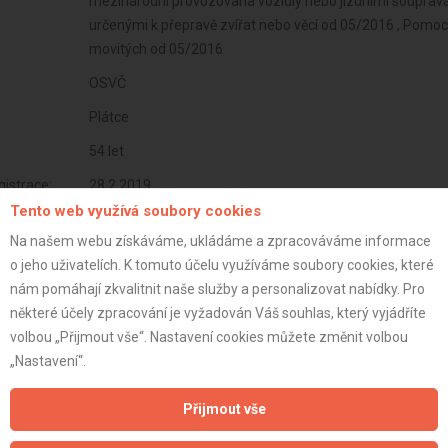
mezinárodní provozovaná vozidly nebo jízdními soupravam
určenými k přepravě zvířat nebo věcí od 05/2016 , Pomoc
movitých od 05/2016
OSVČ
Plátce
54 let
istrace:
28.2.2019
Tento web využívá soubory cookies
st:
Na našem webu získáváme, ukládáme a zpracováváme informace
o jeho uživatelích. K tomuto účelu využíváme soubory cookies, které
nám pomáhají zkvalitnit naše služby a personalizovat nabídky. Pro
některé účely zpracování je vyžadován Váš souhlas, který vyjádříte
volbou „Přijmout vše“. Nastavení cookies můžete změnit volbou
„Nastavení“.
Přijmout vše