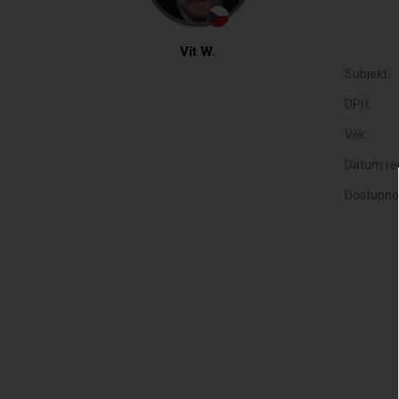
Vít W.
Subjekt:
DPH:
Věk:
Datum reg
Dostupno