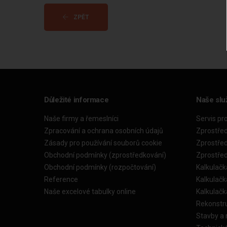
ZPĚT
Důležité informace
Naše slu
Naše firmy a řemeslníci
Servis pr
Zpracování a ochrana osobních údajů
Zprostře
Zásady pro používání souborů cookie
Zprostře
Obchodní podmínky (zprostředkování)
Zprostře
Obchodní podmínky (rozpočtování)
Kalkulačk
Reference
Kalkulač
Naše excelové tabulky online
Kalkulač
Rekonstr
Stavby a