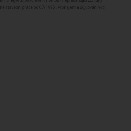
i o největší povolené hmotnosti nepřesahující 2,5 tuny
né stavební práce od 07/1995 , Pronájem a půjčování věcí