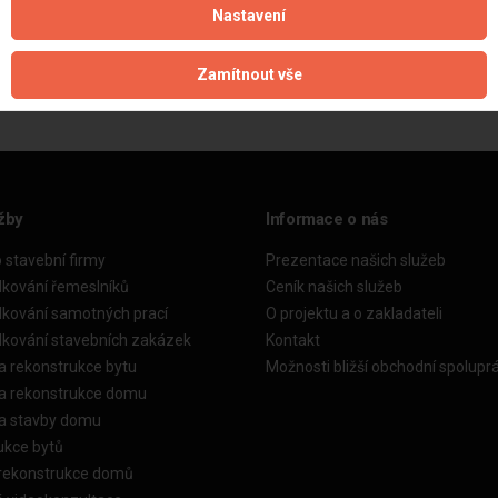
Nastavení
Aktualizováno z portálu ARES dne 04.12.2025 01:15:01
Zamítnout vše
žby
Informace o nás
o stavební firmy
Prezentace našich služeb
dkování řemeslníků
Ceník našich služeb
dkování samotných prací
O projektu a o zakladateli
dkování stavebních zakázek
Kontakt
a rekonstrukce bytu
Možnosti bližší obchodní spolupr
ka rekonstrukce domu
ka stavby domu
ukce bytů
 rekonstrukce domů