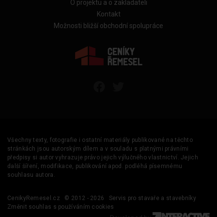
O projektu a o zakladateli
Kontakt
Možnosti bližší obchodní spolupráce
Všechny texty, fotografie i ostatní materiály publikované na těchto
stránkách jsou autorským dílem a v souladu s platnými právními
předpisy si autor vyhrazuje právo jejich výlučného vlastnictví. Jejich
další šíření, modifikace, publikování apod. podléhá písemnému
souhlasu autora.
CenikyRemesel.cz
© 2012 - 2026
Servis pro stavaře a stavebníky
Změnit souhlas s používáním cookies