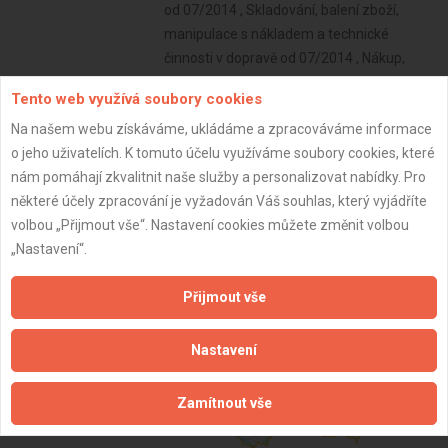
od 07/2014 , Skladování, balení zboží,
manipulace s nákladem a technické
činnosti v dopravě od 07/2014 , Nákup,
prodej, správa a údržba nemovitostí od
Tento web využívá soubory cookies
03/2020
Na našem webu získáváme, ukládáme a zpracováváme informace
Subjekt:
OSVČ
o jeho uživatelích. K tomuto účelu využíváme soubory cookies, které
DPH:
Plátce
nám pomáhají zkvalitnit naše služby a personalizovat nabídky. Pro
některé účely zpracování je vyžadován Váš souhlas, který vyjádříte
Věk:
41 let
volbou „Přijmout vše“. Nastavení cookies můžete změnit volbou
Datum registrace:
28.2.2019
„Nastavení“.
Dostupnost:
Přijmout vše
Nastavení
Zamítnout vše