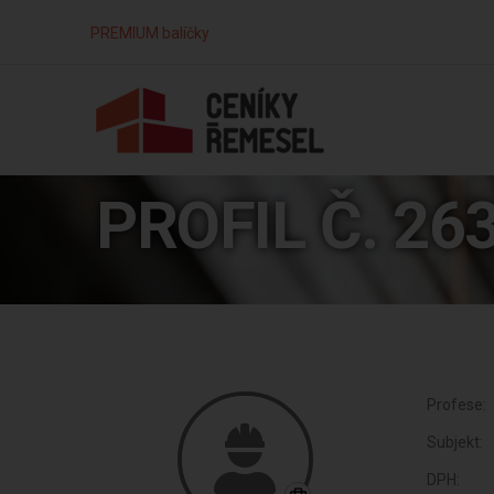
PREMIUM balíčky
PROFIL Č. 26
Profese:
Subjekt:
DPH: