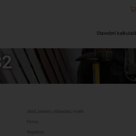
Stavební kalkulač
32
úklid, zedníci, obkladači, malíři
Firma
Neplátce