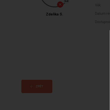
Věk:
Datum reg
Zdeňka S.
Dostupno
ZPĚT