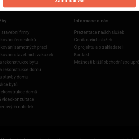
Zamítnout vše
žby
Informace o nás
o stavební firmy
Prezentace našich služeb
dkování řemeslníků
Ceník našich služeb
dkování samotných prací
O projektu a o zakladateli
dkování stavebních zakázek
Kontakt
a rekonstrukce bytu
Možnosti bližší obchodní spolupr
ka rekonstrukce domu
ka stavby domu
ukce bytů
 rekonstrukce domů
á videokonzultace
cenových nabídek