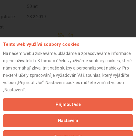
50 let
istrace:
28.2.2019
st:
Tento web využívá soubory cookies
Na našem webu získáváme, ukládáme a zpracováváme informace
o jeho uživatelích. K tomuto účelu využíváme soubory cookies, které
nám pomáhají zkvalitnit naše služby a personalizovat nabídky. Pro
některé účely zpracování je vyžadován Váš souhlas, který vyjádříte
volbou „Přijmout vše“. Nastavení cookies můžete změnit volbou
„Nastavení“.
Přijmout vše
Aktualizováno z portálu ARES dne 03.12.2025 16:30:02
Nastavení