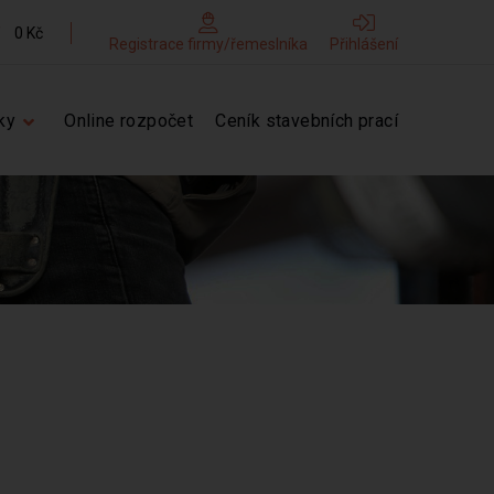
0 Kč
Registrace firmy/řemeslníka
Přihlášení
ky
Online rozpočet
Ceník stavebních prací