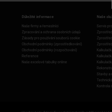
Důležité informace
Naše slu
Naše firmy a řemeslníci
Servis pr
Zpracování a ochrana osobních údajů
Zprostře
Zásady pro používání souborů cookie
Zprostře
Obchodní podmínky (zprostředkování)
Zprostře
Obchodní podmínky (rozpočtování)
Kalkulačk
Reference
Kalkulač
Naše excelové tabulky online
Kalkulač
Rekonstr
Stavby a
Technick
Kontrola 