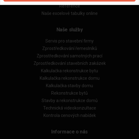
Reference
Naše excelové tabulky online
Naše služby
Servis pro stavební firmy
Zprostředkování řemeslníků
Zprostředkování samotných prací
Zprostředkování stavebních zakázek
Kalkulačka rekonstrukce bytu
Kalkulačka rekonstrukce domu
Kalkulačka stavby domu
Rekonstrukce bytů
Stavby a rekonstrukce domů
Technická videokonzultace
Kontrola cenových nabídek
Informace o nás