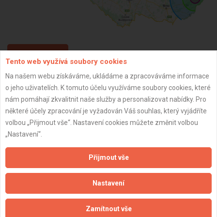
ZPĚT
Tento web využívá soubory cookies
Na našem webu získáváme, ukládáme a zpracováváme informace
o jeho uživatelích. K tomuto účelu využíváme soubory cookies, které
Aktualizováno z portálu ARES dne 01.12.2025 19:45:03
nám pomáhají zkvalitnit naše služby a personalizovat nabídky. Pro
některé účely zpracování je vyžadován Váš souhlas, který vyjádříte
volbou „Přijmout vše“. Nastavení cookies můžete změnit volbou
„Nastavení“.
Důležité informace
Přijmout vše
Naše firmy a řemeslníci
Zpracování a ochrana osobních údajů
Nastavení
Zásady pro používání souborů cookie
Obchodní podmínky (zprostředkování)
Zamítnout vše
Obchodní podmínky (rozpočtování)