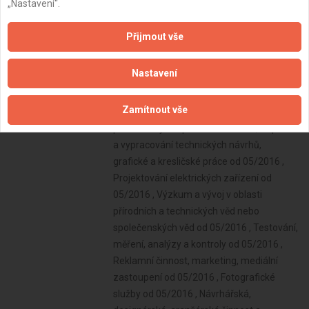
„Nastavení“.
Přijmout vše
Nastavení
Zamítnout vše