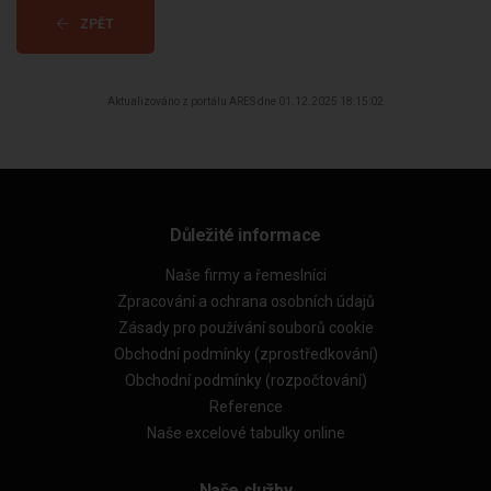
ZPĚT
Aktualizováno z portálu ARES dne 01.12.2025 18:15:02
Důležité informace
Naše firmy a řemeslníci
Zpracování a ochrana osobních údajů
Zásady pro používání souborů cookie
Obchodní podmínky (zprostředkování)
Obchodní podmínky (rozpočtování)
Reference
Naše excelové tabulky online
Naše služby