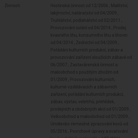
Živnosti:
Hostinská činnost od 12/2006 , Malířství, lakýrnictví, natěračství od 04/2009 , Truhlářství, podlahářství od 02/2011 , Provozování solárií od 04/2014 , Prodej kvasného lihu, konzumního lihu a lihovin od 04/2014 , Zednictví od 04/2009 , Pořádání kulturních produkcí, zábav a provozování zařízení sloužících zábavě od 06/2007 , Zastavárenská činnost a maloobchod s použitým zbožím od 01/2009 , Provozování kulturních, kulturně-vzdělávacích a zábavních zařízení, pořádání kulturních produkcí, zábav, výstav, veletrhů, přehlídek, prodejních a obdobných akcí od 01/2009 , Velkoobchod a maloobchod od 01/2009 , Umělecko-řemeslné zpracování kovů od 05/2016 , Povrchové úpravy a svařování kovů a dalších materiálů od 05/2016 , Výroba měřicích, zkušebních, navigačních, optických a fotografických přístrojů a zařízení od 05/2016 , Výroba elektronických součástek, elektrických zařízení a výroba a opravy elektrických strojů, přístrojů a elektronických zařízení pracujících na malém napětí od 05/2016 , Výroba neelektrických zařízení pro domácnost od 05/2016 , Výroba strojů a zařízení od 05/2016 , Výroba motorových a přípojných vozidel a karoserií od 05/2016 , Stavba a výroba plavidel od 05/2016 , Výroba brusiv a ostatních minerálních nekovových výrobků od 05/2016 , Broušení technického a šperkového kamene od 05/2016 , Výroba a hutní zpracování železa, drahých a neželezných kovů a jejich slitin od 05/2016 , Výroba kovových konstrukcí a kovodělných výrobků od 05/2016 , Výroba, vývoj, projektování, zkoušky, instalace, údržba, opravy, modifikace a konstrukční změny letadel, motorů letadel, vrtulí, letadlových částí a zařízení a leteckých pozemních zařízení od 05/2016 , Výroba drážních hnacích vozidel a drážních vozidel na dráze tramvajové, trolejbusové a lanové a železničního parku od 05/2016 , Výroba jízdních kol, vozíků pro invalidy a jiných nemotorových dopravních prostředků od 05/2016 , Výroba a opravy čalounických výrobků od 05/2016 , Výroba, opravy a údržba sportovních potřeb, her, hraček a dětských kočárků od 05/2016 , Výroba zdravotnických prostředků od 05/2016 , Výroba a opravy zdrojů ionizujícího záření od 05/2016 , Výroba školních a kancelářských potřeb, kromě výrobků z papíru, výroba bižuterie, kartáčnického a konfekčního zboží, deštníků, upomínkových předmětů od 05/2016 , Výroba dalších výrobků zpracovatelského průmyslu od 05/2016 , Provozování vodovodů a kanalizací a úprava a rozvod vody od 05/2016 , Nakládání s odpady (vyjma nebezpečných) od 05/2016 , Přípravné a dokončovací stavební práce, specializované stavební činnosti od 05/2016 , Sklenářské práce, rámování a paspartování od 05/2016 , Zprostředkování obchodu a služeb od 05/2016 , Činnost odborného lesního hospodáře a vyhotovování lesních hospodářských plánů a osnov od 05/2016 , Opravy a údržba potřeb pro domácnost, předmětů kulturní povahy, výrobků jemné mechaniky, optických přístrojů a měřidel od 05/2016 , Diagnostická, zkušební a poradenská činnost v ochraně rostlin a ošetřování rostlin, rostlinných produktů, objektů a půdy proti škodlivým organismům přípravky na ochranu rostlin nebo biocidními přípravky od 05/2016 , Poskytování služeb pro rodinu a domácnost od 05/2016 , Poskytování služeb osobního charakteru a pro osobní hygienu od 05/2016 , Výroba, obchod a služby jinde nezařazené od 05/2016 , Chov zvířat a jejich výcvik (s výjimkou živočišné výroby) od 05/2016 , Nakládání s reprodukčním materiálem lesních dřevin od 05/2016 , Úprava nerostů, dobývání rašeliny a bahna od 05/2016 , Výroba potravinářských a škrobárenských výrobků od 05/2016 , Pěstitelské pálení od 05/2016 , Výroba krmiv, krmných směsí, doplňkových látek a premixů od 05/2016 , Výroba textilií, textilních výrobků, oděvů a oděvních doplňků od 05/2016 , Výroba a opravy obuvi, brašnářského a sedlářského zboží od 05/2016 , Výroba vlákniny, papíru a lepenky a zboží z těchto materiálů od 05/2016 , Údržba motorových vozidel a jejich příslušenství od 05/2016