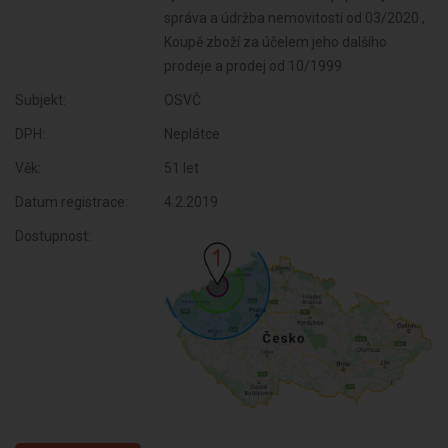
Subjekt:
OSVČ
DPH:
Neplátce
Věk:
51 let
Datum registrace:
4.2.2019
Dostupnost: