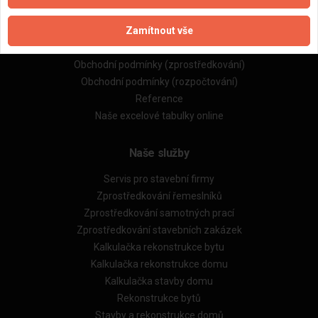
Naše firmy a řemeslníci
Zamítnout vše
Zpracování a ochrana osobních údajů
Zásady pro používání souborů cookie
Obchodní podmínky (zprostředkování)
Obchodní podmínky (rozpočtování)
Reference
Naše excelové tabulky online
Naše služby
Servis pro stavební firmy
Zprostředkování řemeslníků
Zprostředkování samotných prací
Zprostředkování stavebních zakázek
Kalkulačka rekonstrukce bytu
Kalkulačka rekonstrukce domu
Kalkulačka stavby domu
Rekonstrukce bytů
Stavby a rekonstrukce domů