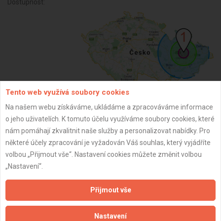
Dostupnost:
Tento web využívá soubory cookies
Na našem webu získáváme, ukládáme a zpracováváme informace
ZPĚT
o jeho uživatelích. K tomuto účelu využíváme soubory cookies, které
nám pomáhají zkvalitnit naše služby a personalizovat nabídky. Pro
některé účely zpracování je vyžadován Váš souhlas, který vyjádříte
Aktualizováno z portálu ARES dne 15.09.2024 11:30:44
volbou „Přijmout vše“. Nastavení cookies můžete změnit volbou
„Nastavení“.
Přijmout vše
Důležité informace
Nastavení