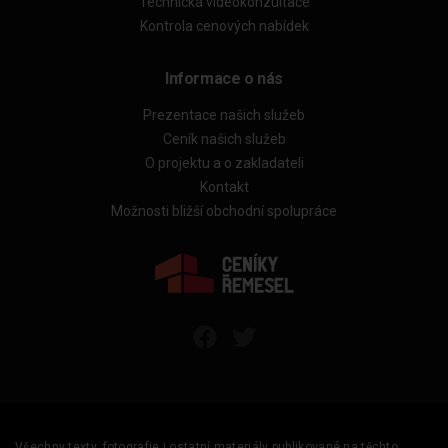
Technická videokonzultace
Kontrola cenových nabídek
Informace o nás
Prezentace našich služeb
Ceník našich služeb
O projektu a o zakladateli
Kontakt
Možnosti bližší obchodní spolupráce
Všechny texty, fotografie i ostatní materiály publikované na těchto