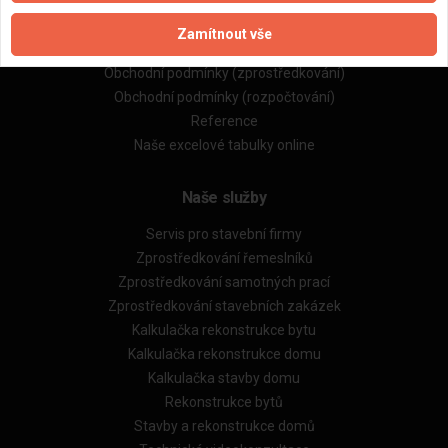
Naše firmy a řemeslníci
Zpracování a ochrana osobních údajů
Zamítnout vše
Zásady pro používání souborů cookie
Obchodní podmínky (zprostředkování)
Obchodní podmínky (rozpočtování)
Reference
Naše excelové tabulky online
Naše služby
Servis pro stavební firmy
Zprostředkování řemeslníků
Zprostředkování samotných prací
Zprostředkování stavebních zakázek
Kalkulačka rekonstrukce bytu
Kalkulačka rekonstrukce domu
Kalkulačka stavby domu
Rekonstrukce bytů
Stavby a rekonstrukce domů