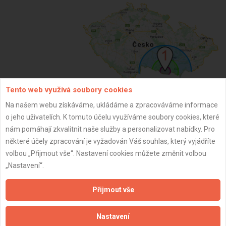
Tento web využívá soubory cookies
Na našem webu získáváme, ukládáme a zpracováváme informace
ZPĚT
o jeho uživatelích. K tomuto účelu využíváme soubory cookies, které
nám pomáhají zkvalitnit naše služby a personalizovat nabídky. Pro
některé účely zpracování je vyžadován Váš souhlas, který vyjádříte
Aktualizováno z portálu ARES dne 02.12.2024 15:30:10
volbou „Přijmout vše“. Nastavení cookies můžete změnit volbou
„Nastavení“.
Přijmout vše
Důležité informace
Nastavení