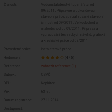
Živnosti:
Vodoinstalatérství, topenářství od
09/2011 , Přípravné a dokončovací
stavební práce, specializované stavební
činnosti od 09/2011 , Velkoobchod a
maloobchod od 09/2011 , Příprava a
vypracování technických návrhů, grafické
a kresličské práce od 09/2011
Provedené práce:
Instalatérské práce
Hodnocení:
(
4
/
5
)
Reference:
zobrazit reference (1)
Subjekt:
OSVČ
DPH:
Neplátce
Věk:
63 let
Datum registrace:
27.11.2014
Dostupnost: