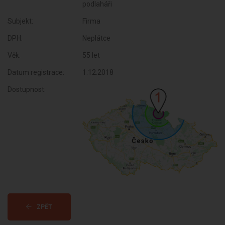
podlaháři
Subjekt:
Firma
DPH:
Neplátce
Věk:
55 let
Datum registrace:
1.12.2018
Dostupnost:
ZPĚT