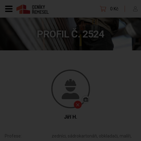
0 Kč
PROFIL Č. 2524
Jiří H.
Profese:
zedníci, sádrokartonáři, obkladači, malíři,