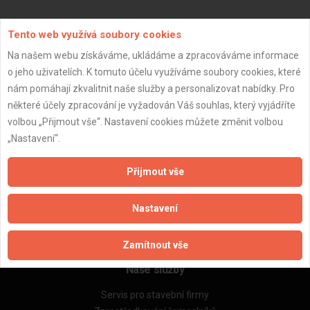
Aktualizováno z portálu ARES dne 04.01.2024 21:00:09
Tento web využívá soubory cookies
Na našem webu získáváme, ukládáme a zpracováváme informace
o jeho uživatelích. K tomuto účelu využíváme soubory cookies, které
nám pomáhají zkvalitnit naše služby a personalizovat nabídky. Pro
některé účely zpracování je vyžadován Váš souhlas, který vyjádříte
Důležité informace
volbou „Přijmout vše“. Nastavení cookies můžete změnit volbou
Naše firmy a řemeslníci
„Nastavení“.
Zpracování a ochrana osobních údajů
Zásady pro používání souborů cookie
Přijmout vše
Obchodní podmínky (zprostředkování)
Obchodní podmínky (rozpočtování)
Nastavení
Reference
Naše excelové tabulky online
Zamítnout vše
Naše služby
Servis pro stavební firmy