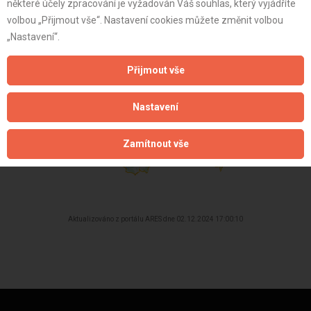
některé účely zpracování je vyžadován Váš souhlas, který vyjádříte
volbou „Přijmout vše“. Nastavení cookies můžete změnit volbou
st:
„Nastavení“.
Přijmout vše
Nastavení
Zamítnout vše
Aktualizováno z portálu ARES dne 02.12.2024 17:00:10