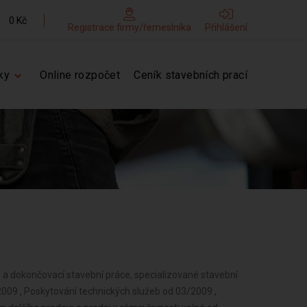
0 Kč
Registrace firmy/řemeslníka
Přihlášení
ky
Online rozpočet
Ceník stavebních prací
é a dokončovací stavební práce, specializované stavební
009 , Poskytování technických služeb od 03/2009 ,