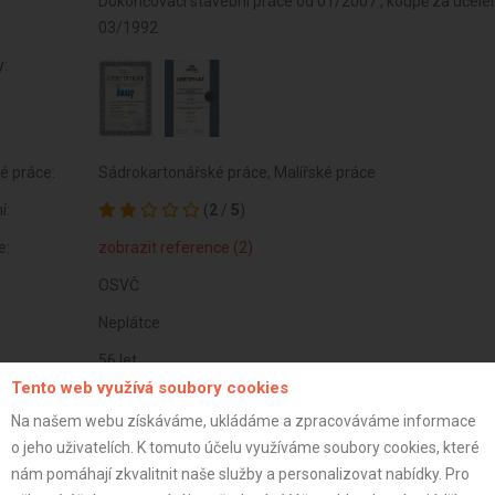
Dokončovací stavební práce od 01/2007 , koupě za účelem 
03/1992
y:
é práce:
Sádrokartonářské práce, Malířské práce
í:
(
2
/
5
)
e:
zobrazit reference (2)
OSVČ
Neplátce
56 let
Tento web využívá soubory cookies
istrace:
14.4.2014
Na našem webu získáváme, ukládáme a zpracováváme informace
covník
o jeho uživatelích. K tomuto účelu využíváme soubory cookies, které
nám pomáhají zkvalitnit naše služby a personalizovat nabídky. Pro
Josef