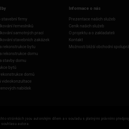
žby
Informace o nás
o stavební firmy
Prezentace našich služeb
dkování řemeslníků
Ceník našich služeb
dkování samotných prací
O projektu a o zakladateli
dkování stavebních zakázek
Kontakt
a rekonstrukce bytu
Možnosti bližší obchodní spolupr
ka rekonstrukce domu
ka stavby domu
ukce bytů
 rekonstrukce domů
á videokonzultace
cenových nabídek
ěchto stránkách jsou autorským dílem a v souladu s platnými právními předpisy 
u souhlasu autora.