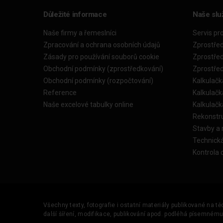
Důležité informace
Naše slu
Naše firmy a řemeslníci
Servis pr
Zpracování a ochrana osobních údajů
Zprostře
Zásady pro používání souborů cookie
Zprostře
Obchodní podmínky (zprostředkování)
Zprostře
Obchodní podmínky (rozpočtování)
Kalkulačk
Reference
Kalkulač
Naše excelové tabulky online
Kalkulač
Rekonstr
Stavby a
Technick
Kontrola 
Všechny texty, fotografie i ostatní materiály publikované na t
další šíření, modifikace, publikování apod. podléhá písemném