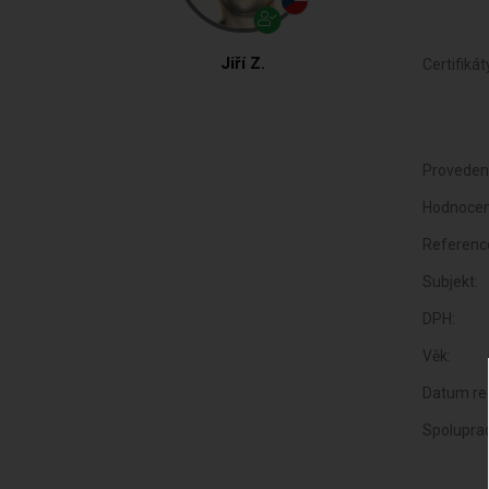
Jiří Z.
Certifikát
Proveden
Hodnocen
Referenc
Subjekt:
DPH:
Věk:
Datum reg
Spolupra