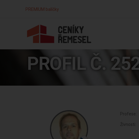
PREMIUM balíčky
PROFIL Č. 25
Profese:
Živnosti: