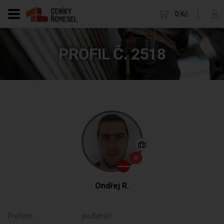
0 Kč
PROFIL Č. 2518
Ondřej R.
Profese:
podlaháři