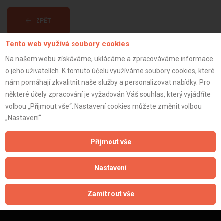
ZPĚT
Tento web využívá soubory cookies
Aktualizováno z portálu ARES dne 04.01.2024 12:30:09
Na našem webu získáváme, ukládáme a zpracováváme informace
o jeho uživatelích. K tomuto účelu využíváme soubory cookies, které
nám pomáhají zkvalitnit naše služby a personalizovat nabídky. Pro
některé účely zpracování je vyžadován Váš souhlas, který vyjádříte
volbou „Přijmout vše“. Nastavení cookies můžete změnit volbou
Důležité informace
„Nastavení“.
Naše firmy a řemeslníci
Přijmout vše
Zpracování a ochrana osobních údajů
Zásady pro používání souborů cookie
Nastavení
Obchodní podmínky (zprostředkování)
Obchodní podmínky (rozpočtování)
Reference
Zamítnout vše
Naše excelové tabulky online