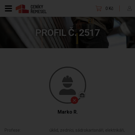
0 Kč
PROFIL Č. 2517
Marko R.
Profese:
úklid, zedníci, sádrokartonáři, elektrikáři,