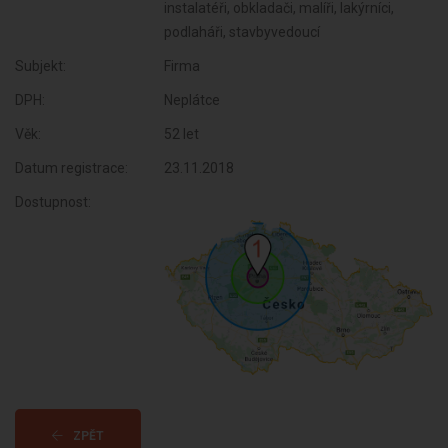
instalatéři, obkladači, malíři, lakýrníci,
podlaháři, stavbyvedoucí
Subjekt:
Firma
DPH:
Neplátce
Věk:
52 let
Datum registrace:
23.11.2018
Dostupnost:
ZPĚT