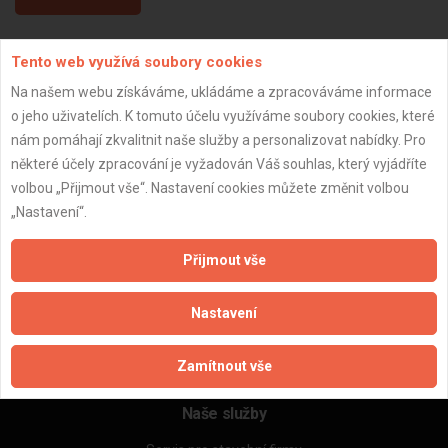
Tento web využívá soubory cookies
Aktualizováno z portálu ARES dne 04.01.2024 11:45:07
Na našem webu získáváme, ukládáme a zpracováváme informace
o jeho uživatelích. K tomuto účelu využíváme soubory cookies, které
nám pomáhají zkvalitnit naše služby a personalizovat nabídky. Pro
některé účely zpracování je vyžadován Váš souhlas, který vyjádříte
Důležité informace
volbou „Přijmout vše“. Nastavení cookies můžete změnit volbou
„Nastavení“.
Naše firmy a řemeslníci
Zpracování a ochrana osobních údajů
Přijmout vše
Zásady pro používání souborů cookie
Obchodní podmínky (zprostředkování)
Nastavení
Obchodní podmínky (rozpočtování)
Reference
Naše excelové tabulky online
Zamítnout vše
Naše služby