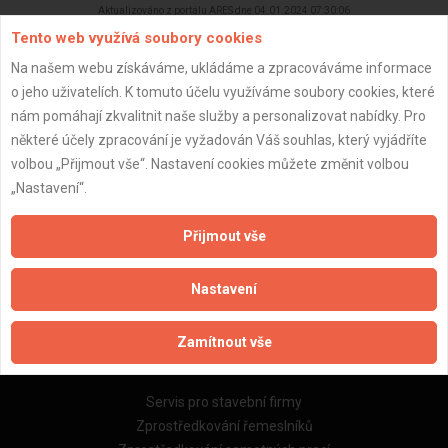
Aktualizováno z portálu ARES dne 04.01.2024 07:30:06
Tento web využívá soubory cookies
Na našem webu získáváme, ukládáme a zpracováváme informace
o jeho uživatelích. K tomuto účelu využíváme soubory cookies, které
nám pomáhají zkvalitnit naše služby a personalizovat nabídky. Pro
Důležité informace
některé účely zpracování je vyžadován Váš souhlas, který vyjádříte
volbou „Přijmout vše“. Nastavení cookies můžete změnit volbou
Naše firmy a řemeslníci
„Nastavení“.
Zpracování a ochrana osobních údajů
Zásady pro používání souborů cookie
Přijmout vše
Obchodní podmínky (zprostředkování)
Obchodní podmínky (rozpočtování)
Nastavení
Reference
Naše excelové tabulky online
Zamítnout vše
Naše služby
Servis pro stavební firmy
Zprostředkování řemeslníků