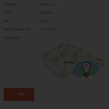
Subjekt:
Firma s.r.o.
DPH:
Neplátce
Věk:
51 let
Datum registrace:
17.11.2018
Dostupnost:
ZPĚT