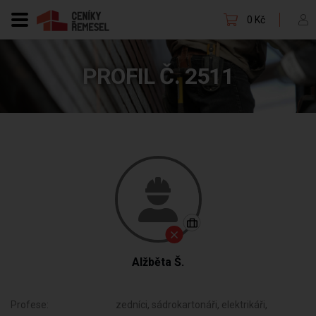
0 Kč
PROFIL Č. 2511
Alžběta Š.
Profese:
zedníci, sádrokartonáři, elektrikáři,