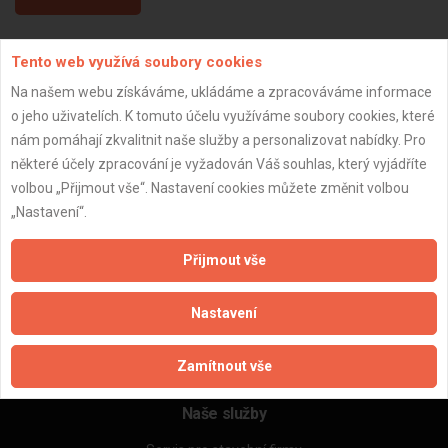
Tento web využívá soubory cookies
Aktualizováno z portálu ARES dne 04.01.2024 02:55:48
Na našem webu získáváme, ukládáme a zpracováváme informace
o jeho uživatelích. K tomuto účelu využíváme soubory cookies, které
nám pomáhají zkvalitnit naše služby a personalizovat nabídky. Pro
některé účely zpracování je vyžadován Váš souhlas, který vyjádříte
Důležité informace
volbou „Přijmout vše“. Nastavení cookies můžete změnit volbou
„Nastavení“.
Naše firmy a řemeslníci
Zpracování a ochrana osobních údajů
Přijmout vše
Zásady pro používání souborů cookie
Obchodní podmínky (zprostředkování)
Nastavení
Obchodní podmínky (rozpočtování)
Reference
Naše excelové tabulky online
Zamítnout vše
Naše služby