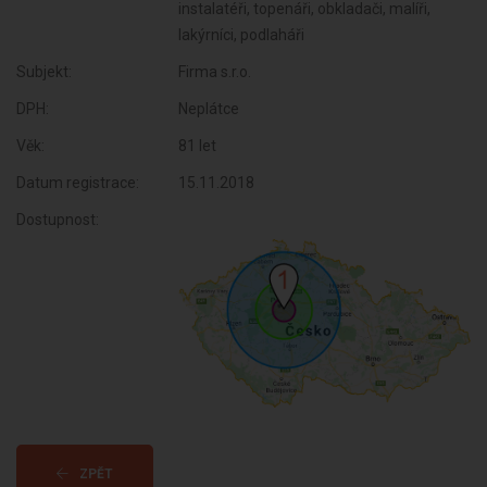
instalatéři, topenáři, obkladači, malíři,
lakýrníci, podlaháři
Subjekt:
Firma s.r.o.
DPH:
Neplátce
Věk:
81 let
Datum registrace:
15.11.2018
Dostupnost:
ZPĚT