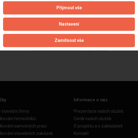
Přijmout vše
Nastavení
Zamítnout vše
Aktualizováno z portálu ARES dne 01.01.2024 02:45:08
žby
Informace o nás
o stavební firmy
Prezentace našich služeb
dkování řemeslníků
Ceník našich služeb
dkování samotných prací
O projektu a o zakladateli
dkování stavebních zakázek
Kontakt