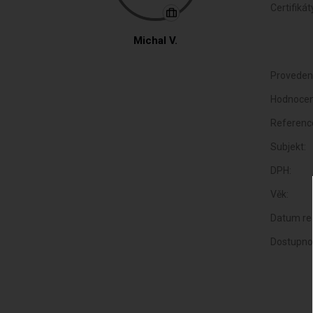
Certifikát
Michal V.
Proveden
Hodnocen
Referenc
Subjekt:
DPH:
Věk:
Datum reg
Dostupno