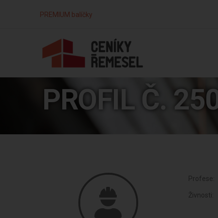
PREMIUM balíčky
PROFIL Č. 25
Profese:
Živnosti: