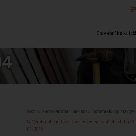
Stavební kalkulač
04
zedníci, sádrokartonáři, obkladači, ostatní služby, stavby
Výroba, obchod a služby neuvedené v přílohách 1 až 
01/2015