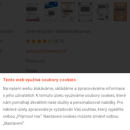
y:
é práce:
Zednické práce, Obkladačské práce
í:
(
4
/
5
)
e:
zobrazit reference (3)
Firma s.r.o.
Plátce
Tento web využívá soubory cookies
45 let
Na našem webu získáváme, ukládáme a zpracováváme informace
istrace:
6.11.2018
o jeho uživatelích. K tomuto účelu využíváme soubory cookies, které
st:
nám pomáhají zkvalitnit naše služby a personalizovat nabídky. Pro
některé účely zpracování je vyžadován Váš souhlas, který vyjádříte
volbou „Přijmout vše“. Nastavení cookies můžete změnit volbou
„Nastavení“.