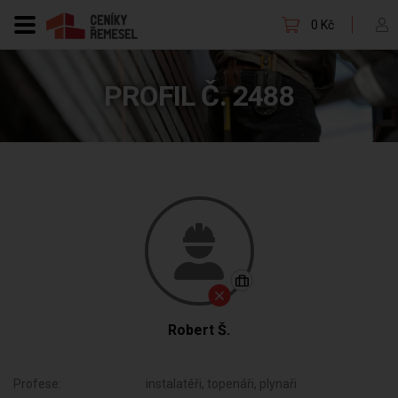
0 Kč
PROFIL Č. 2488
Robert Š.
Profese:
instalatéři, topenáři, plynaři