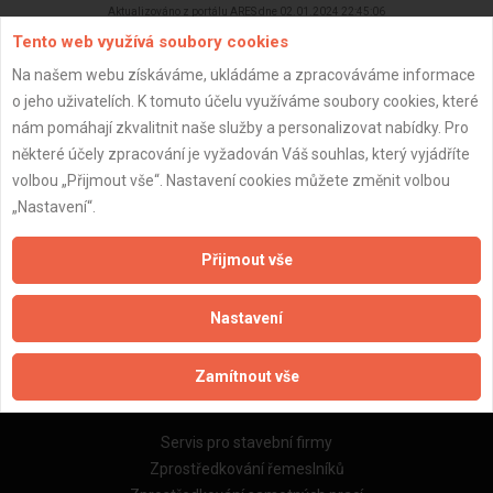
Aktualizováno z portálu ARES dne 02.01.2024 22:45:06
Tento web využívá soubory cookies
Na našem webu získáváme, ukládáme a zpracováváme informace
o jeho uživatelích. K tomuto účelu využíváme soubory cookies, které
nám pomáhají zkvalitnit naše služby a personalizovat nabídky. Pro
Důležité informace
některé účely zpracování je vyžadován Váš souhlas, který vyjádříte
volbou „Přijmout vše“. Nastavení cookies můžete změnit volbou
Naše firmy a řemeslníci
„Nastavení“.
Zpracování a ochrana osobních údajů
Zásady pro používání souborů cookie
Přijmout vše
Obchodní podmínky (zprostředkování)
Obchodní podmínky (rozpočtování)
Nastavení
Reference
Naše excelové tabulky online
Zamítnout vše
Naše služby
Servis pro stavební firmy
Zprostředkování řemeslníků