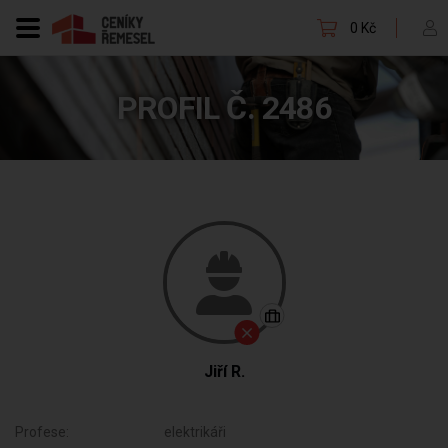
0 Kč
PROFIL Č. 2486
Jiří R.
Profese:
elektrikáři