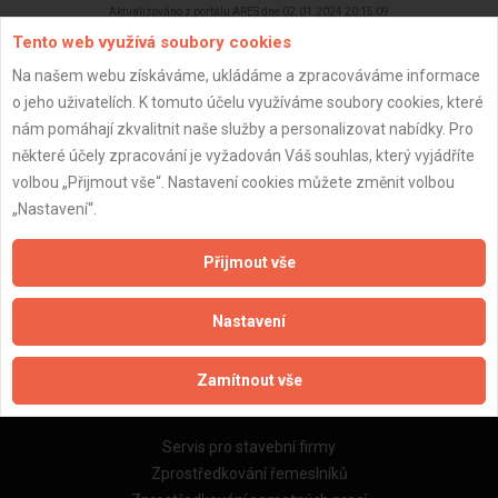
Aktualizováno z portálu ARES dne 02.01.2024 20:15:09
Tento web využívá soubory cookies
Na našem webu získáváme, ukládáme a zpracováváme informace
o jeho uživatelích. K tomuto účelu využíváme soubory cookies, které
nám pomáhají zkvalitnit naše služby a personalizovat nabídky. Pro
Důležité informace
některé účely zpracování je vyžadován Váš souhlas, který vyjádříte
volbou „Přijmout vše“. Nastavení cookies můžete změnit volbou
Naše firmy a řemeslníci
„Nastavení“.
Zpracování a ochrana osobních údajů
Zásady pro používání souborů cookie
Přijmout vše
Obchodní podmínky (zprostředkování)
Obchodní podmínky (rozpočtování)
Nastavení
Reference
Naše excelové tabulky online
Zamítnout vše
Naše služby
Servis pro stavební firmy
Zprostředkování řemeslníků