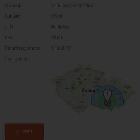
Živnosti:
Zednictví od 04/2005
Subjekt:
OSVČ
DPH:
Neplátce
Věk:
40 let
Datum registrace:
1.11.2018
Dostupnost:
ZPĚT