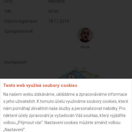
DPH:
Neplátce
Věk:
63 let
Datum registrace:
18.11.2013
Spolupracovník
Mirek
Dostupnost:
Tento web využívá soubory cookies
Na našem webu získáváme, ukládáme a zpracováváme informace
o jeho uživatelích. K tomuto účelu využíváme soubory cookies, které
nám pomáhají zkvalitnit naše služby a personalizovat nabídky. Pro
některé účely zpracování je vyžadován Váš souhlas, který vyjádříte
volbou „Přijmout vše“. Nastavení cookies můžete změnit volbou
„Nastavení“.
ZPĚT