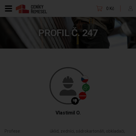
0 Kč
PROFIL Č. 247
Vlastimil O.
Profese:
úklid, zedníci, sádrokartonáři, obkladači,