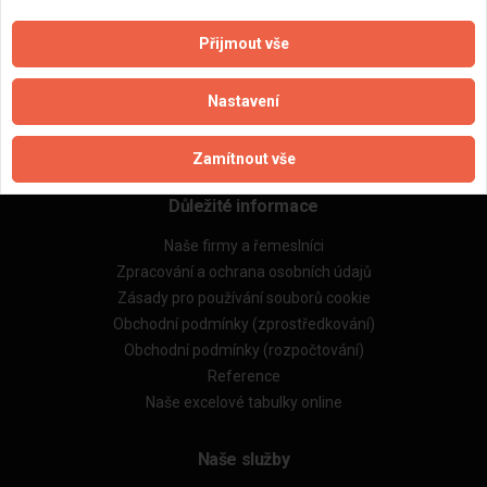
Přijmout vše
Aktualizováno z portálu ARES dne 02.12.2024 16:15:07
Nastavení
Zamítnout vše
Důležité informace
Naše firmy a řemeslníci
Zpracování a ochrana osobních údajů
Zásady pro používání souborů cookie
Obchodní podmínky (zprostředkování)
Obchodní podmínky (rozpočtování)
Reference
Naše excelové tabulky online
Naše služby