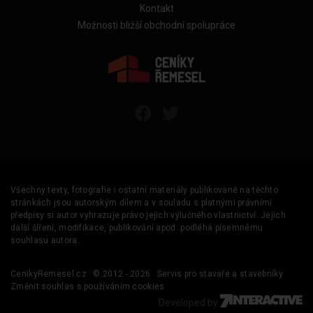
Kontakt
Možnosti bližší obchodní spolupráce
Všechny texty, fotografie i ostatní materiály publikované na těchto
stránkách jsou autorským dílem a v souladu s platnými právními
předpisy si autor vyhrazuje právo jejich výlučného vlastnictví. Jejich
další šíření, modifikace, publikování apod. podléhá písemnému
souhlasu autora.
CenikyRemesel.cz
© 2012 - 2026
Servis pro stavaře a stavebníky
Změnit souhlas s používáním cookies
Developed by