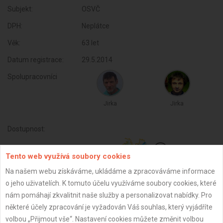
Subjekt:
OSVČ
DPH:
Neplátce
Věk:
63 let
Datum registrace:
29.5.2014
Spolupracovníci
Jirka
Jirka
Dostupnost:
Tento web využívá soubory cookies
Na našem webu získáváme, ukládáme a zpracováváme informace
o jeho uživatelích. K tomuto účelu využíváme soubory cookies, které
nám pomáhají zkvalitnit naše služby a personalizovat nabídky. Pro
některé účely zpracování je vyžadován Váš souhlas, který vyjádříte
volbou „Přijmout vše“. Nastavení cookies můžete změnit volbou