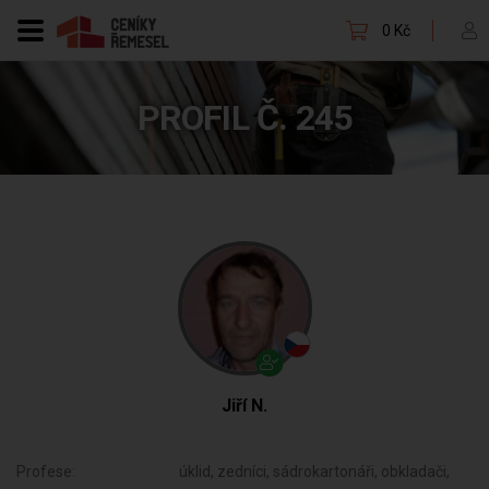
0 Kč
PROFIL Č. 245
Jiří N.
Profese:
úklid, zedníci, sádrokartonáři, obkladači,