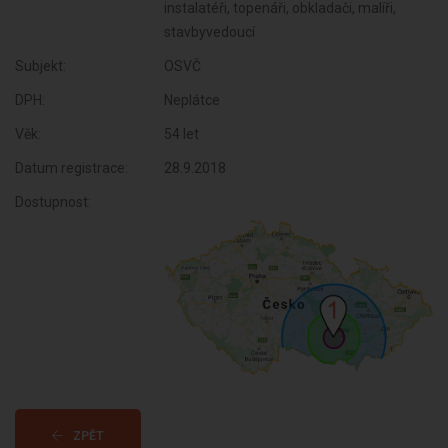
instalatéři, topenáři, obkladači, malíři,
stavbyvedoucí
Subjekt:
OSVČ
DPH:
Neplátce
Věk:
54 let
Datum registrace:
28.9.2018
Dostupnost:
ZPĚT