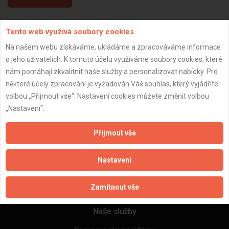
Tento web využívá soubory cookies
Aktualizováno z portálu ARES dne 31.12.2023 16:30:10
Na našem webu získáváme, ukládáme a zpracováváme informace
o jeho uživatelích. K tomuto účelu využíváme soubory cookies, které
nám pomáhají zkvalitnit naše služby a personalizovat nabídky. Pro
některé účely zpracování je vyžadován Váš souhlas, který vyjádříte
Důležité informace
volbou „Přijmout vše“. Nastavení cookies můžete změnit volbou
„Nastavení“.
Naše firmy a řemeslníci
Zpracování a ochrana osobních údajů
Přijmout vše
Zásady pro používání souborů cookie
Obchodní podmínky (zprostředkování)
Nastavení
Obchodní podmínky (rozpočtování)
Reference
Naše excelové tabulky online
Zamítnout vše
Naše služby