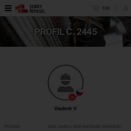
0 Kč
PROFIL Č. 2445
Vladimír V.
Profese:
úklid, zedníci, sádrokartonáři, elektrikáři,