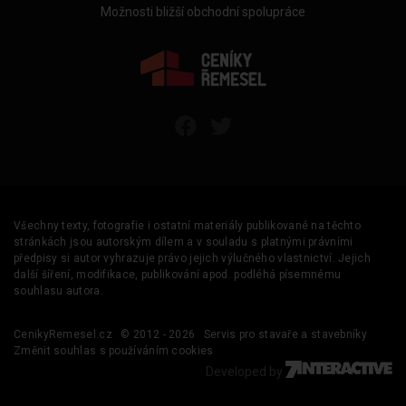
Možnosti bližší obchodní spolupráce
Všechny texty, fotografie i ostatní materiály publikované na těchto
stránkách jsou autorským dílem a v souladu s platnými právními
předpisy si autor vyhrazuje právo jejich výlučného vlastnictví. Jejich
další šíření, modifikace, publikování apod. podléhá písemnému
souhlasu autora.
CenikyRemesel.cz
© 2012 - 2026
Servis pro stavaře a stavebníky
Změnit souhlas s používáním cookies
Developed by