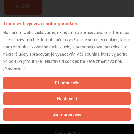
ZPĚT
Tento web využívá soubory cookies
Aktualizováno z portálu ARES dne 31.12.2023 01:15:08
Na našem webu získáváme, ukládáme a zpracováváme informace
o jeho uživatelích. K tomuto účelu využíváme soubory cookies, které
nám pomáhají zkvalitnit naše služby a personalizovat nabídky. Pro
některé účely zpracování je vyžadován Váš souhlas, který vyjádříte
volbou „Přijmout vše“. Nastavení cookies můžete změnit volbou
Důležité informace
„Nastavení“.
Naše firmy a řemeslníci
Zpracování a ochrana osobních údajů
Přijmout vše
Zásady pro používání souborů cookie
Obchodní podmínky (zprostředkování)
Nastavení
Obchodní podmínky (rozpočtování)
Reference
Zamítnout vše
Naše excelové tabulky online
Naše služby