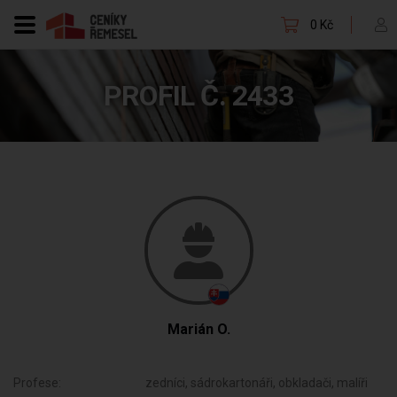
0 Kč
PROFIL Č. 2433
Marián O.
Profese:
zedníci, sádrokartonáři, obkladači, malíři