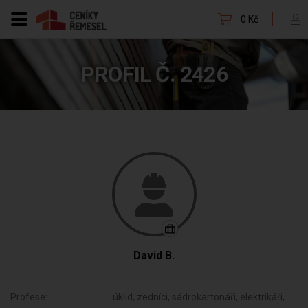
0 Kč
PROFIL Č. 2426
David B.
Profese:
úklid, zedníci, sádrokartonáři, elektrikáři,