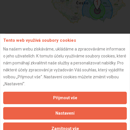
Tento web využívá soubory cookies
ZPĚT
Na našem webu získáváme, ukládáme a zpracováváme informace
o jeho uživatelích. K tomuto účelu využíváme soubory cookies, které
Aktualizováno z portálu ARES dne 30.12.2023 18:15:09
nám pomáhají zkvalitnit naše služby a personalizovat nabídky. Pro
některé účely zpracování je vyžadován Váš souhlas, který vyjádříte
volbou „Přijmout vše“. Nastavení cookies můžete změnit volbou
„Nastavení“.
Důležité informace
Přijmout vše
Naše firmy a řemeslníci
Nastavení
Zpracování a ochrana osobních údajů
Zásady pro používání souborů cookie
Zamítnout vše
Obchodní podmínky (zprostředkování)