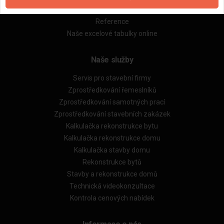
Obchodní podmínky (rozpočtování)
Reference
Naše excelové tabulky online
Naše služby
Servis pro stavební firmy
Zprostředkování řemeslníků
Zprostředkování samotných prací
Zprostředkování stavebních zakázek
Kalkulačka rekonstrukce bytu
Kalkulačka rekonstrukce domu
Kalkulačka stavby domu
Rekonstrukce bytů
Stavby a rekonstrukce domů
Technická videokonzultace
Kontrola cenových nabídek