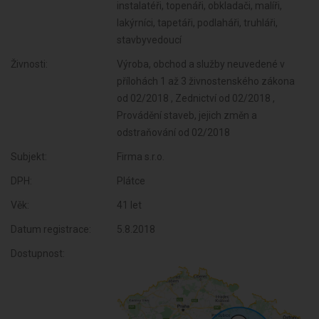
instalatéři, topenáři, obkladači, malíři,
lakýrníci, tapetáři, podlaháři, truhláři,
stavbyvedoucí
Živnosti:
Výroba, obchod a služby neuvedené v
přílohách 1 až 3 živnostenského zákona
od 02/2018 , Zednictví od 02/2018 ,
Provádění staveb, jejich změn a
odstraňování od 02/2018
Subjekt:
Firma s.r.o.
DPH:
Plátce
Věk:
41 let
Datum registrace:
5.8.2018
Dostupnost: