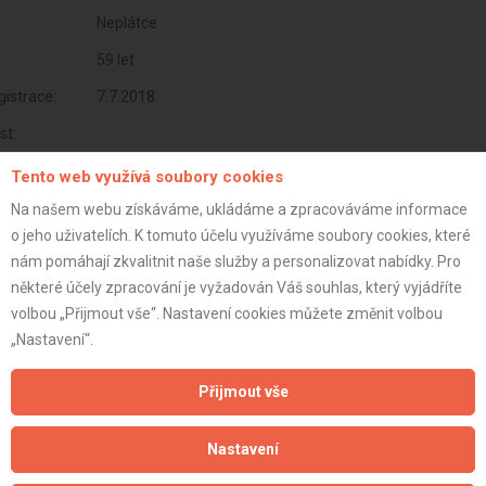
Neplátce
59 let
istrace:
7.7.2018
st:
Tento web využívá soubory cookies
Na našem webu získáváme, ukládáme a zpracováváme informace
o jeho uživatelích. K tomuto účelu využíváme soubory cookies, které
nám pomáhají zkvalitnit naše služby a personalizovat nabídky. Pro
některé účely zpracování je vyžadován Váš souhlas, který vyjádříte
volbou „Přijmout vše“. Nastavení cookies můžete změnit volbou
„Nastavení“.
Přijmout vše
Aktualizováno z portálu ARES dne 30.12.2023 03:15:07
Nastavení