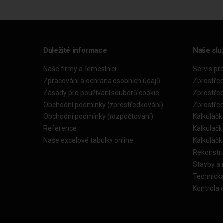
Důležité informace
Naše slu
Naše firmy a řemeslníci
Servis pr
Zpracování a ochrana osobních údajů
Zprostře
Zásady pro používání souborů cookie
Zprostře
Obchodní podmínky (zprostředkování)
Zprostře
Obchodní podmínky (rozpočtování)
Kalkulačk
Reference
Kalkulač
Naše excelové tabulky online
Kalkulač
Rekonstr
Stavby a
Technick
Kontrola 