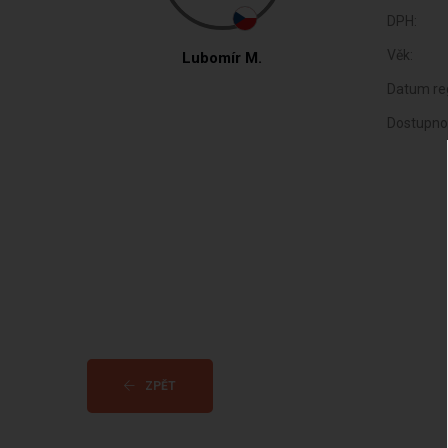
DPH:
Věk:
Lubomír M.
Datum reg
Dostupno
ZPĚT