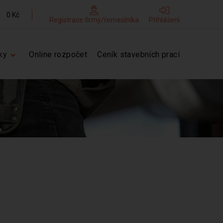
0 Kč
Registrace firmy/řemeslníka
Přihlášení
ky
Online rozpočet
Ceník stavebních prací